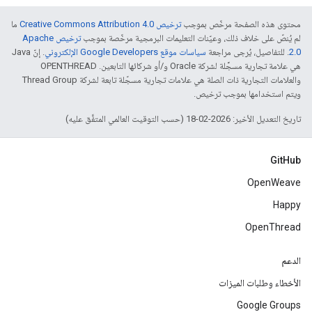
محتوى هذه الصفحة مرخّص بموجب
ترخيص Creative Commons Attribution 4.0‏
ما
لم يُنصّ على خلاف ذلك، وعيّنات التعليمات البرمجية مرخّصة بموجب
ترخيص Apache
2.0‏
. للتفاصيل، يُرجى مراجعة
سياسات موقع Google Developers الإلكتروني
. إنّ Java
هي علامة تجارية مسجَّلة لشركة Oracle و/أو شركائها التابعين. ‫OPENTHREAD
والعلامات التجارية ذات الصلة هي علامات تجارية مسجّلة تابعة لشركة Thread Group
ويتم استخدامها بموجب ترخيص.
تاريخ التعديل الأخير: 2026-02-18 (حسب التوقيت العالمي المتفَّق عليه)
GitHub
OpenWeave
Happy
OpenThread
الدعم
الأخطاء وطلبات الميزات
Google Groups