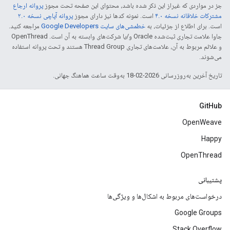
جز در مواردی که غیراز این ذکر شده باشد، محتوای این صفحه تحت مجوز
پروانه ارجاع
مشترکات خلاقانه نسخه ۴.۰
است. نمونه کدها نیز دارای مجوز
پروانه آپاچی نسخه ۲.۰
است. برای اطلاع از جزئیات، به
خطمشی‌های سایت Google Developers‏
مراجعه کنید.
جاوا علامت تجاری ثبت‌شده Oracle و/یا شرکت‌های وابسته به آن است. ‫OpenThread
و علائم مربوط به آن، علامت‌های تجاری Thread Group هستند و تحت پروانه استفاده
می‌شوند.
تاریخ آخرین به‌روزرسانی 2026-02-18 به‌وقت ساعت هماهنگ جهانی.
GitHub
OpenWeave
Happy
OpenThread
پشتیبانی
درخواست‌های مربوط به اشکال‌ها و ویژگی‌ها
Google Groups
Stack Overflow