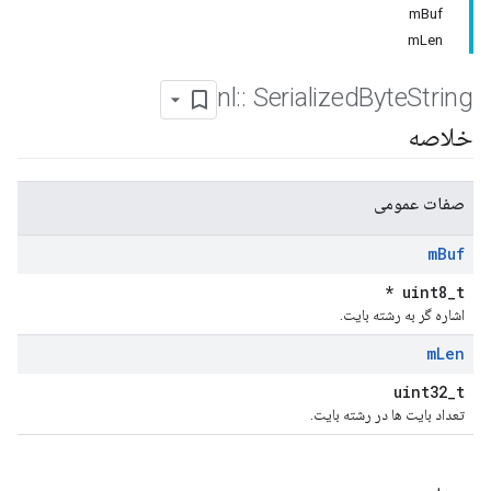
mBuf
mLen
nl
::
Serialized
Byte
String
خلاصه
صفات عمومی
m
Buf
uint8_t *
اشاره گر به رشته بایت.
m
Len
uint32_t
تعداد بایت ها در رشته بایت.