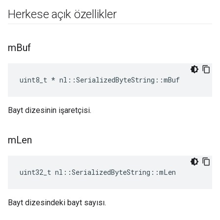
Herkese açık özellikler
m
Buf
uint8_t * nl::SerializedByteString::mBuf
Bayt dizesinin işaretçisi.
m
Len
uint32_t nl::SerializedByteString::mLen
Bayt dizesindeki bayt sayısı.