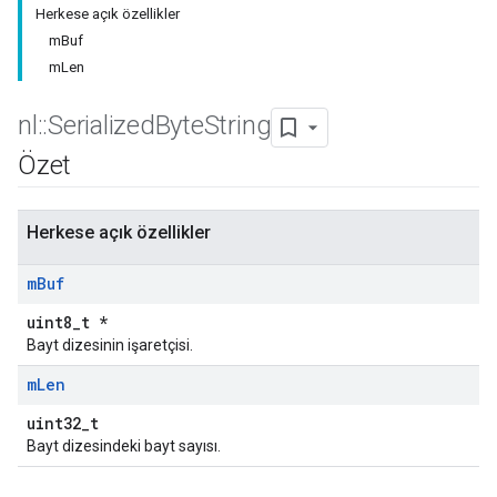
Herkese açık özellikler
mBuf
mLen
nl
::
Serialized
Byte
String
Özet
Herkese açık özellikler
m
Buf
uint8_t *
Bayt dizesinin işaretçisi.
m
Len
uint32_t
Bayt dizesindeki bayt sayısı.