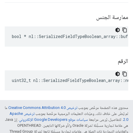
ممارسة الجنس
bool * nl::SerializedFieldTypeBoolean_array::buf
الرقم
uint32_t nl::SerializedFieldTypeBoolean_array::num
محتوى هذه الصفحة مرخّص بموجب
ترخيص Creative Commons Attribution 4.0‏
ما
لم يُنصّ على خلاف ذلك، وعيّنات التعليمات البرمجية مرخّصة بموجب
ترخيص Apache
2.0‏
. للتفاصيل، يُرجى مراجعة
سياسات موقع Google Developers الإلكتروني
. إنّ Java
هي علامة تجارية مسجَّلة لشركة Oracle و/أو شركائها التابعين. ‫OPENTHREAD
والعلامات التجارية ذات الصلة هي علامات تجارية مسجّلة تابعة لشركة Thread Group