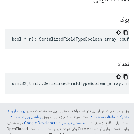
بوف
bool * nl::SerializedFieldTypeBoolean_array::buf
تعداد
uint32_t nl::SerializedFieldTypeBoolean_array::num
جز در مواردی که غیراز این ذکر شده باشد، محتوای این صفحه تحت مجوز
پروانه ارجاع
مشترکات خلاقانه نسخه ۴.۰
است. نمونه کدها نیز دارای مجوز
پروانه آپاچی نسخه ۲.۰
است. برای اطلاع از جزئیات، به
خطمشی‌های سایت Google Developers‏
مراجعه کنید.
جاوا علامت تجاری ثبت‌شده Oracle و/یا شرکت‌های وابسته به آن است. ‫OpenThread