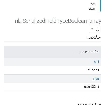
بوف
تعداد
nl
::
Serialized
Field
Type
Boolean
_
array
خلاصه
صفات عمومی
buf
bool *
num
uint32_t
صفات عمومی