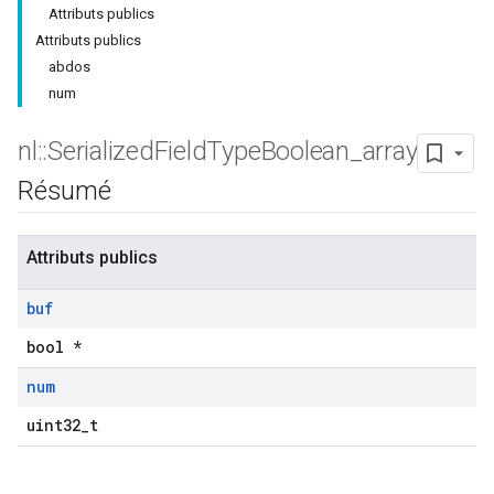
Attributs publics
Attributs publics
abdos
num
nl
::
Serialized
Field
Type
Boolean
_
array
Résumé
Attributs publics
buf
bool *
num
uint32_t