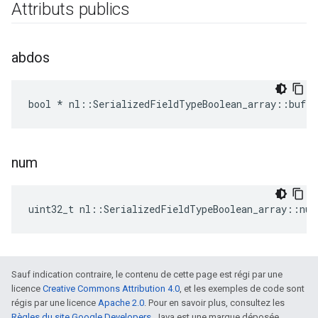
Attributs publics
abdos
bool * nl::SerializedFieldTypeBoolean_array::buf
num
uint32_t nl::SerializedFieldTypeBoolean_array::num
Sauf indication contraire, le contenu de cette page est régi par une
licence
Creative Commons Attribution 4.0
, et les exemples de code sont
régis par une licence
Apache 2.0
. Pour en savoir plus, consultez les
Règles du site Google Developers
. Java est une marque déposée