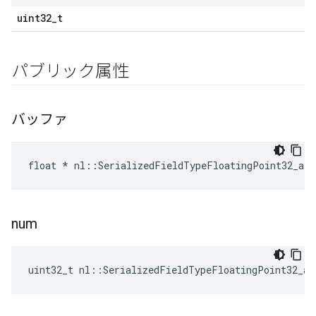
uint32_t
パブリック属性
バッファ
float * nl::SerializedFieldTypeFloatingPoint32_arr
num
uint32_t nl::SerializedFieldTypeFloatingPoint32_ar