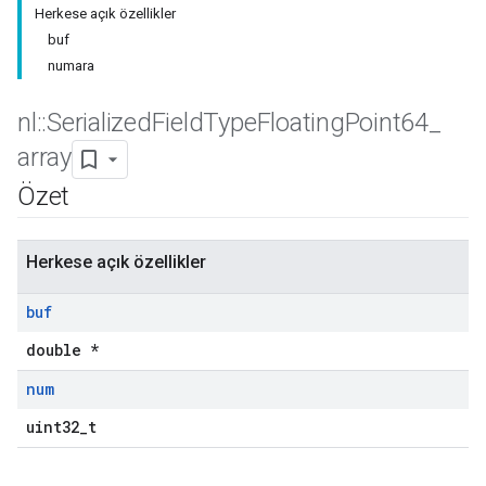
Herkese açık özellikler
buf
numara
nl
::
Serialized
Field
Type
Floating
Point64
_
array
Özet
Herkese açık özellikler
buf
double *
num
uint32_t