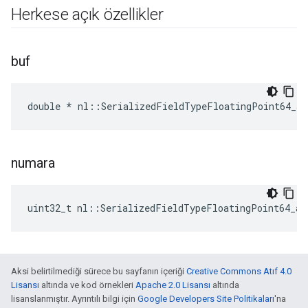
Herkese açık özellikler
buf
double * nl::SerializedFieldTypeFloatingPoint64_ar
numara
uint32_t nl::SerializedFieldTypeFloatingPoint64_ar
Aksi belirtilmediği sürece bu sayfanın içeriği
Creative Commons Atıf 4.0
Lisansı
altında ve kod örnekleri
Apache 2.0 Lisansı
altında
lisanslanmıştır. Ayrıntılı bilgi için
Google Developers Site Politikaları
'na