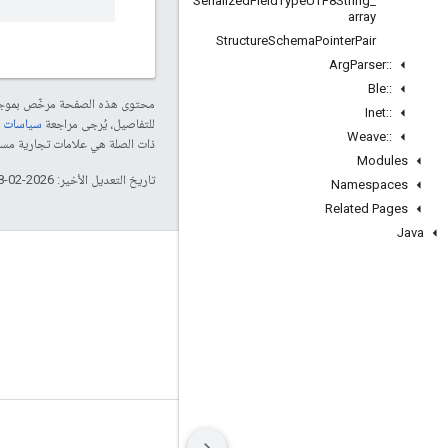
Serialized
Field
Type
UTF8String
_
array
Structure
Schema
Pointer
Pair
Arg
Parser
::
Ble
::
محتوى هذه الصفحة مرخّص بمو
Inet
::
للتفاصيل، يُرجى مراجعة
سياسات موقع le Developers
Weave
::
ذات الصلة هي علامات تجارية مسجّلة تابعة لشركة Thread Group
Modules
تاريخ التعديل الأخير: 2026-02-18 (حسب التوقيت العالمي المتفَّق عليه)
Namespaces
Related Pages
Java
GitHub
OpenWeave
Happy
OpenThread
البنود
الخصوصية
Manage cookies