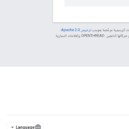
مات البرمجية مرخّصة بموجب
ترخيص Apache 2.0‏
.
. إنّ Java هي علامة تجارية مسجَّلة لشركة Oracle و/أو شركائها التابعين. ‫OPENTHREAD والعلامات التجارية