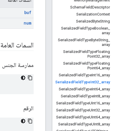
السمات العامة
Memory
Management
Schema
Field
Descriptor
buf
Serialization
Context
Serialized
Byte
String
num
Serialized
Field
Type
Boolean
_
array
Serialized
Field
Type
Byte
String
_
السمات العامة
array
Serialized
Field
Type
Floating
Point32
_
array
Serialized
Field
Type
Floating
ممارسة الجنس
Point64
_
array
Serialized
Field
Type
Int16
_
array
Serialized
Field
Type
Int32
_
array
Serialized
Field
Type
Int64
_
array
Serialized
Field
Type
Int8
_
array
Serialized
Field
Type
UInt16
_
array
الرقم
Serialized
Field
Type
UInt32
_
array
Serialized
Field
Type
UInt64
_
array
Serialized
Field
Type
UInt8
_
array