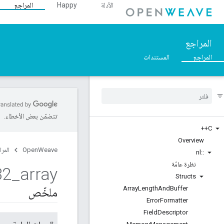
الأدلة
Happy
المراجع
المراجع
المراجع
المستندات
تتضمّن بعض الأخطاء.
C++
Overview
OpenWeave
المرا
nl
::
نظرة عامّة
32
_
array
Structs
Array
Length
And
Buffer
ملخّص
Error
Formatter
Field
Descriptor