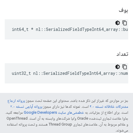
بوف
int64_t * nl::SerializedFieldTypeInt64_array::buf
تعداد
uint32_t nl::SerializedFieldTypeInt64_array::num
جز در مواردی که غیراز این ذکر شده باشد، محتوای این صفحه تحت مجوز
پروانه ارجاع
مشترکات خلاقانه نسخه ۴.۰
است. نمونه کدها نیز دارای مجوز
پروانه آپاچی نسخه ۲.۰
است. برای اطلاع از جزئیات، به
خطمشی‌های سایت Google Developers‏
مراجعه کنید.
جاوا علامت تجاری ثبت‌شده Oracle و/یا شرکت‌های وابسته به آن است. ‫OpenThread
و علائم مربوط به آن، علامت‌های تجاری Thread Group هستند و تحت پروانه استفاده
می‌شوند.