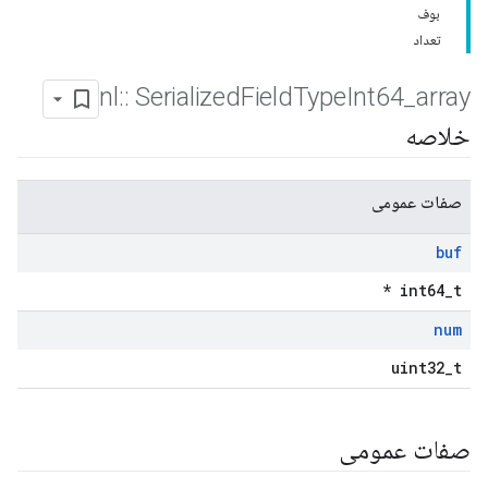
بوف
تعداد
nl
::
Serialized
Field
Type
Int64
_
array
خلاصه
صفات عمومی
buf
int64_t *
num
uint32_t
صفات عمومی