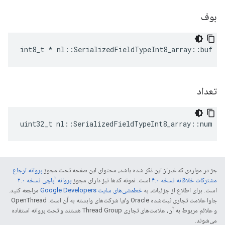
بوف
int8_t * nl::SerializedFieldTypeInt8_array::buf
تعداد
uint32_t nl::SerializedFieldTypeInt8_array::num
جز در مواردی که غیراز این ذکر شده باشد، محتوای این صفحه تحت مجوز
پروانه ارجاع
مشترکات خلاقانه نسخه ۴.۰
است. نمونه کدها نیز دارای مجوز
پروانه آپاچی نسخه ۲.۰
است. برای اطلاع از جزئیات، به
خطمشی‌های سایت Google Developers‏
مراجعه کنید.
جاوا علامت تجاری ثبت‌شده Oracle و/یا شرکت‌های وابسته به آن است. ‫OpenThread
و علائم مربوط به آن، علامت‌های تجاری Thread Group هستند و تحت پروانه استفاده
می‌شوند.