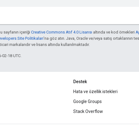
bu sayfanın içeriği
Creative Commons Atıf 4.0 Lisansı
altında ve kod örnekleri
A
elopers Site Politikaları
'na göz atın. Java, Oracle ve/veya satış ortaklarının tes
cari markalarıdır ve lisans altında kullanılmaktadır.
6-02-18 UTC.
Destek
Hata ve özellik istekleri
Google Groups
Stack Overflow