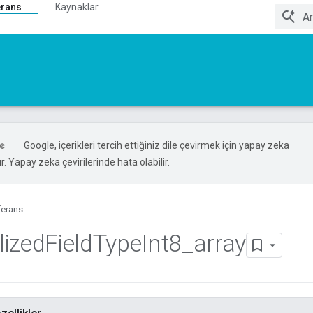
erans
Kaynaklar
Google, içerikleri tercih ettiğiniz dile çevirmek için yapay zeka
ır. Yapay zeka çevirilerinde hata olabilir.
ferans
lized
Field
Type
Int8
_
array