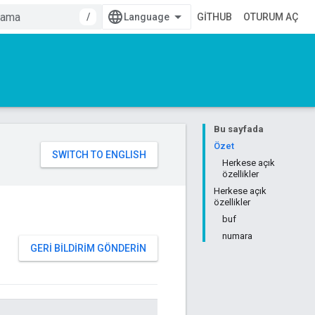
/
GITHUB
OTURUM AÇ
Bu sayfada
Özet
Herkese açık
özellikler
Herkese açık
özellikler
buf
numara
GERI BILDIRIM GÖNDERIN