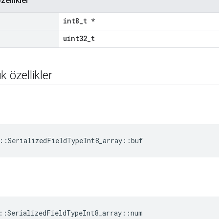
zellikler
int8_t *
uint32_t
k özellikler
::SerializedFieldTypeInt8_array::buf
::SerializedFieldTypeInt8_array::num