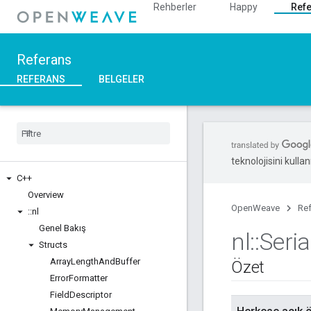
Rehberler
Happy
Ref
Referans
REFERANS
BELGELER
teknolojisini kullan
C++
Overview
OpenWeave
Re
::
nl
Genel Bakış
nl
::
Seria
Structs
Array
Length
And
Buffer
Özet
Error
Formatter
Field
Descriptor