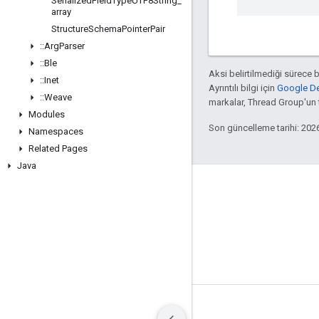
Serialized
Field
Type
UTF8String
_
array
Structure
Schema
Pointer
Pair
::
Arg
Parser
::
Ble
Aksi belirtilmediği sürece 
::
Inet
Ayrıntılı bilgi için
Google Dev
::
Weave
markalar, Thread Group'un ti
Modules
Son güncelleme tarihi: 202
Namespaces
Related Pages
Java
GitHub
OpenWeave
Happy
OpenThread
Şartlar
Gizlilik
Manage cookies