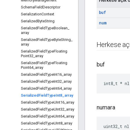
Herkese açık ö
Memory
Management
Schema
Field
Descriptor
buf
Serialization
Context
Serialized
Byte
String
num
Serialized
Field
Type
Boolean
_
array
Serialized
Field
Type
Byte
String
_
Herkese açı
array
Serialized
Field
Type
Floating
Point32
_
array
Serialized
Field
Type
Floating
buf
Point64
_
array
Serialized
Field
Type
Int16
_
array
Serialized
Field
Type
Int32
_
array
int8_t * nl
Serialized
Field
Type
Int64
_
array
Serialized
Field
Type
Int8
_
array
Serialized
Field
Type
UInt16
_
array
numara
Serialized
Field
Type
UInt32
_
array
Serialized
Field
Type
UInt64
_
array
Serialized
Field
Type
UInt8
_
array
uint32_t nl