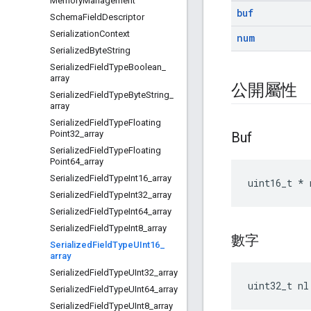
Memory
Management
buf
Schema
Field
Descriptor
Serialization
Context
num
Serialized
Byte
String
Serialized
Field
Type
Boolean
_
array
公開屬性
Serialized
Field
Type
Byte
String
_
array
Serialized
Field
Type
Floating
Point32
_
array
Buf
Serialized
Field
Type
Floating
Point64
_
array
Serialized
Field
Type
Int16
_
array
uint16_t * 
Serialized
Field
Type
Int32
_
array
Serialized
Field
Type
Int64
_
array
Serialized
Field
Type
Int8
_
array
數字
Serialized
Field
Type
UInt16
_
array
Serialized
Field
Type
UInt32
_
array
uint32_t nl
Serialized
Field
Type
UInt64
_
array
Serialized
Field
Type
UInt8
_
array