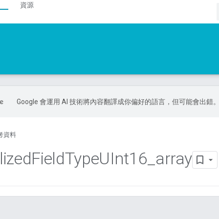
資源
Google 會運用 AI 技術將內容翻譯成你偏好的語言，但可能會出錯
考資料
lized
Field
Type
UInt16
_
array