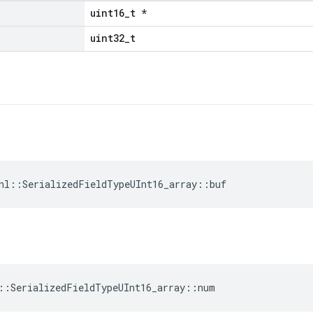
uint16_t *
uint32_t
nl::SerializedFieldTypeUInt16_array::buf
::SerializedFieldTypeUInt16_array::num