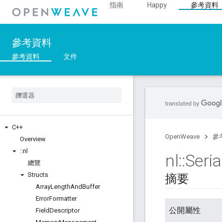
指南
Happy
參考資料
參考資料
參考資料
文件
C++
OpenWeave
參
Overview
::
nl
nl
::
Seria
總覽
Structs
摘要
Array
Length
And
Buffer
Error
Formatter
公開屬性
Field
Descriptor