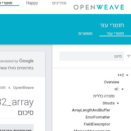
מדריכים
Happy
חומרי ע
חומרי עזר
חומרי עזר
מסמכים
בתרגומים כאלו עשויו
C++
Overview
OpenWeave
חומר
nl
::
סקירה כללית
32
_
array
Structs
Array
Length
And
Buffer
סיכום
Error
Formatter
Field
Descriptor