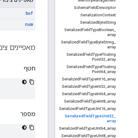
מאפיינים ציבורי
Memory
Management
Schema
Field
Descriptor
buf
Serialization
Context
Serialized
Byte
String
num
Serialized
Field
Type
Boolean
_
array
Serialized
Field
Type
Byte
String
_
מאפיינים ציב
array
Serialized
Field
Type
Floating
Point32
_
array
Serialized
Field
Type
Floating
חטף
Point64
_
array
Serialized
Field
Type
Int16
_
array
Serialized
Field
Type
Int32
_
array
Serialized
Field
Type
Int64
_
array
Serialized
Field
Type
Int8
_
array
Serialized
Field
Type
UInt16
_
array
מספר
Serialized
Field
Type
UInt32
_
array
Serialized
Field
Type
UInt64
_
array
Serialized
Field
Type
UInt8
_
array