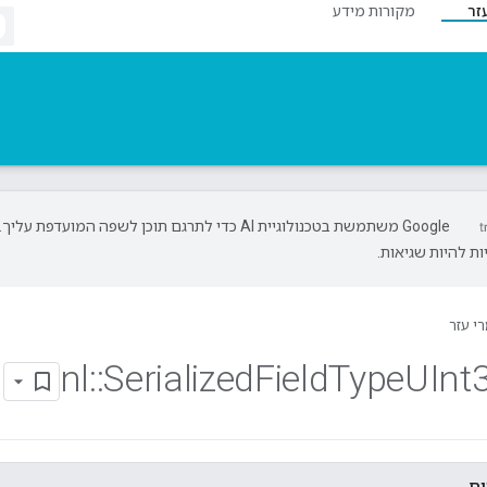
זר
מקורות מידע
‫Google משתמשת בטכנולוגיית AI כדי לתרגם תוכן לשפה המועדפת עליך.
ת להיות שגיאות.
י עזר
nl
::
Serialized
Field
Type
UInt