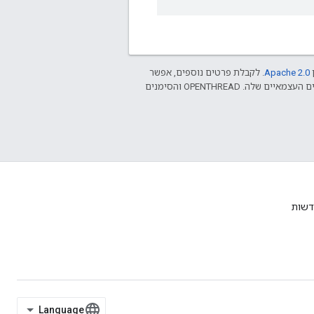
ן
Apache 2.0‏
. לקבלת פרטים נוספים, אפשר
.‏ Java הוא סימן מסחרי רשום של חברת Oracle ו/או של השותפים העצמאיים שלה. ‫OPENTHREAD והסימנים
דשות