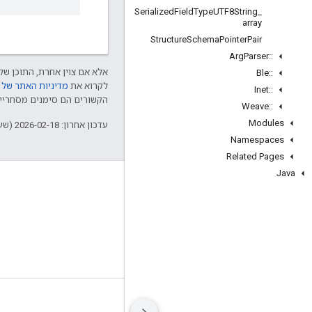
Serialized
Field
Type
UTF8String
_
array
Structure
Schema
Pointer
Pair
Arg
Parser
::
אלא אם צוין אחרת, התוכן של 
Ble
::
לקרוא את
מדיניות האתר של Google Developers‏
Inet
::
הקשורים הם סימנים מסחריים של Thread Group והשימוש בהם נע
Weave
::
Modules
עדכון אחרון: 2026-02-18 (שעון UTC).
Namespaces
Related Pages
Java
GitHub
OpenWeave
Happy
OpenThread
תנאים
פרטיות
Manage cookies