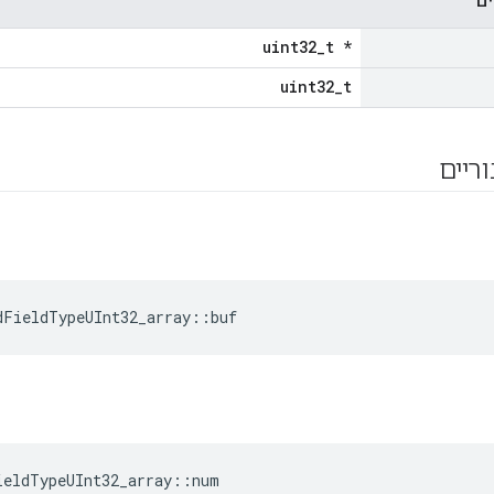
ים
uint32_t *
uint32_t
וריים
dFieldTypeUInt32_array::buf
ieldTypeUInt32_array::num