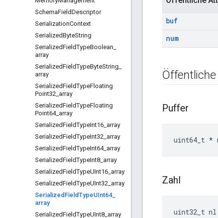
Öffentliche Att
Memory
Management
Schema
Field
Descriptor
buf
Serialization
Context
Serialized
Byte
String
num
Serialized
Field
Type
Boolean
_
array
Serialized
Field
Type
Byte
String
_
Öffentliche
array
Serialized
Field
Type
Floating
Point32
_
array
Serialized
Field
Type
Floating
Puffer
Point64
_
array
Serialized
Field
Type
Int16
_
array
Serialized
Field
Type
Int32
_
array
uint64_t * 
Serialized
Field
Type
Int64
_
array
Serialized
Field
Type
Int8
_
array
Serialized
Field
Type
UInt16
_
array
Zahl
Serialized
Field
Type
UInt32
_
array
Serialized
Field
Type
UInt64
_
array
uint32_t nl
Serialized
Field
Type
UInt8
_
array