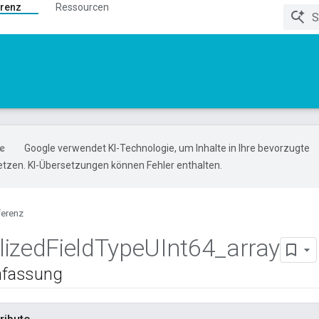
renz
Ressourcen
Google verwendet KI-Technologie, um Inhalte in Ihre bevorzugte
tzen. KI-Übersetzungen können Fehler enthalten.
ferenz
lized
Field
Type
UInt64
_
array
fassung