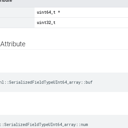
ribute
uint64_t *
uint32_t
 Attribute
nl::SerializedFieldTypeUInt64_array::buf
::SerializedFieldTypeUInt64_array::num