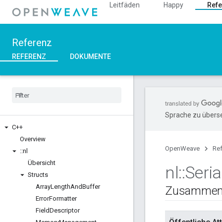
Leitfäden
Happy
Refe
Referenz
REFERENZ
DOKUMENTE
Sprache zu überse
C++
Overview
OpenWeave
Re
::
nl
Übersicht
nl
::
Seria
Structs
Array
Length
And
Buffer
Zusammen
Error
Formatter
Field
Descriptor