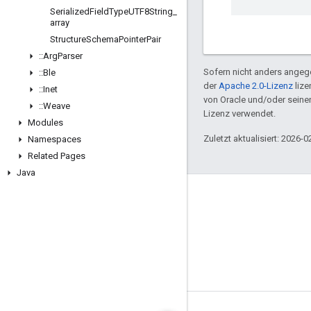
Serialized
Field
Type
UTF8String
_
array
Structure
Schema
Pointer
Pair
::
Arg
Parser
Sofern nicht anders angege
::
Ble
der
Apache 2.0-Lizenz
lize
::
Inet
von Oracle und/oder sein
::
Weave
Lizenz verwendet.
Modules
Zuletzt aktualisiert: 2026-0
Namespaces
Related Pages
Java
GitHub
OpenWeave
Happy
OpenThread