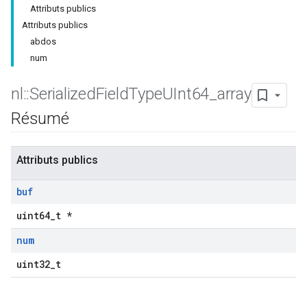
Attributs publics
Attributs publics
abdos
num
nl
::
Serialized
Field
Type
UInt64
_
array
Résumé
Attributs publics
buf
uint64_t *
num
uint32_t