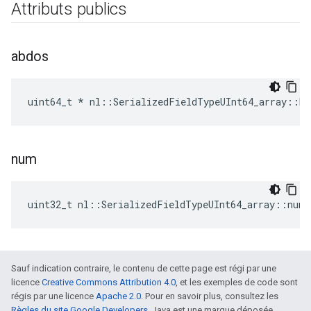
Attributs publics
abdos
uint64_t * nl::SerializedFieldTypeUInt64_array::bu
num
uint32_t nl::SerializedFieldTypeUInt64_array::num
Sauf indication contraire, le contenu de cette page est régi par une
licence
Creative Commons Attribution 4.0
, et les exemples de code sont
régis par une licence
Apache 2.0
. Pour en savoir plus, consultez les
Règles du site Google Developers
. Java est une marque déposée