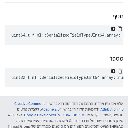
חטף
uint64_t * nl::SerializedFieldTypeUInt64_array::bu
מספר
uint32_t nl::SerializedFieldTypeUInt64_array::num
אלא אם צוין אחרת, התוכן של הדף הזה הוא ברישיון
Creative Commons
Attribution 4.0‏
ודוגמאות הקוד הן ברישיון
Apache 2.0‏
. לקבלת פרטים
נוספים, אפשר לקרוא את
מדיניות האתר של Google Developers‏
.‏ Java הוא
סימן מסחרי רשום של חברת Oracle ו/או של השותפים העצמאיים שלה.
‫OPENTHREAD והסימנים הקשורים הם סימנים מסחריים של Thread Group