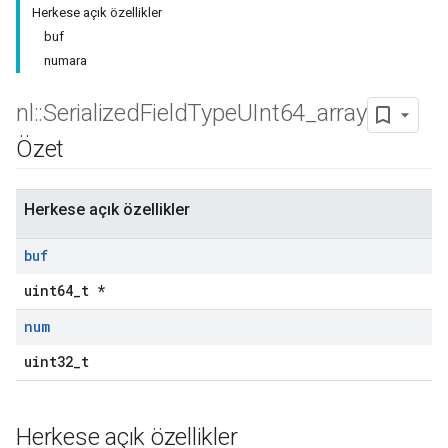
Herkese açık özellikler
buf
numara
nl
::
Serialized
Field
Type
UInt64
_
array
Özet
Herkese açık özellikler
buf
uint64_t *
num
uint32_t
Herkese açık özellikler