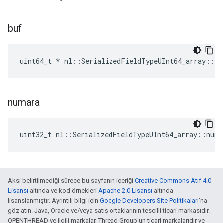
buf
uint64_t * nl::SerializedFieldTypeUInt64_array::bu
numara
uint32_t nl::SerializedFieldTypeUInt64_array::num
Aksi belirtilmediği sürece bu sayfanın içeriği
Creative Commons Atıf 4.0
Lisansı
altında ve kod örnekleri
Apache 2.0 Lisansı
altında
lisanslanmıştır. Ayrıntılı bilgi için
Google Developers Site Politikaları
'na
göz atın. Java, Oracle ve/veya satış ortaklarının tescilli ticari markasıdır.
OPENTHREAD ve ilgili markalar, Thread Group'un ticari markalarıdır ve