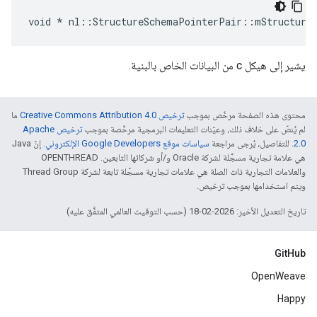
void * nl::StructureSchemaPointerPair::mStructure
يشير إلى هيكل c من البيانات الخاص بالبنية.
محتوى هذه الصفحة مرخّص بموجب
ترخيص Creative Commons Attribution 4.0‏
ما
لم يُنصّ على خلاف ذلك، وعيّنات التعليمات البرمجية مرخّصة بموجب
ترخيص Apache
2.0‏
. للتفاصيل، يُرجى مراجعة
سياسات موقع Google Developers الإلكتروني
. إنّ Java
هي علامة تجارية مسجَّلة لشركة Oracle و/أو شركائها التابعين. ‫OPENTHREAD
والعلامات التجارية ذات الصلة هي علامات تجارية مسجّلة تابعة لشركة Thread Group
ويتم استخدامها بموجب ترخيص.
تاريخ التعديل الأخير: 2026-02-18 (حسب التوقيت العالمي المتفَّق عليه)
GitHub
OpenWeave
Happy