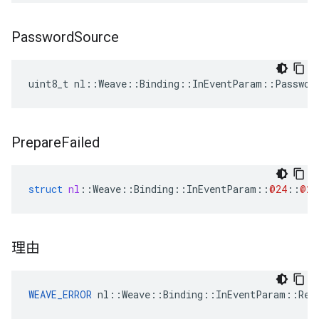
Password
Source
uint8_t nl::Weave::Binding::InEventParam::Passwor
Prepare
Failed
struct
nl
::
Weave
::
Binding
::
InEventParam
::
@24
::
@26
理由
WEAVE_ERROR
 nl::Weave::Binding::InEventParam::Rea