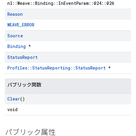
nl::Weave::Binding::InEventParam::@24::@26
Reason
WEAVE_ERROR
Source
Binding
*
Status
Report
Profiles::StatusReporting::StatusReport
*
パブリック関数
Clear
()
void
パブリック属性