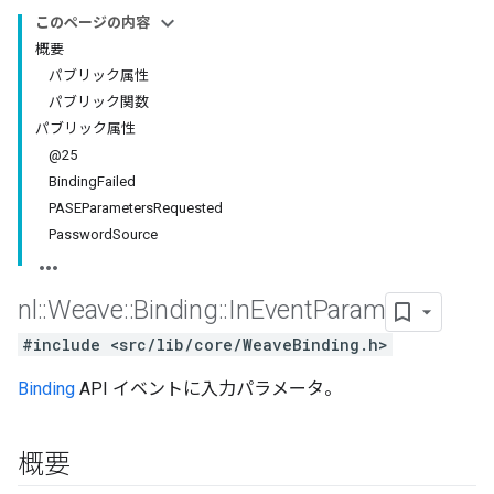
このページの内容
概要
パブリック属性
パブリック関数
パブリック属性
@25
BindingFailed
PASEParametersRequested
PasswordSource
nl
::
Weave
::
Binding
::
In
Event
Param
#include <src/lib/core/WeaveBinding.h>
Binding
API イベントに入力パラメータ。
概要