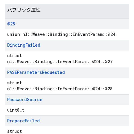
パブリック属性
@25
union nl::Weave::Binding::InEventParam::@24
Binding
Failed
struct
nl::Weave::Binding::InEventParam::@24::@27
PASEParameters
Requested
struct
nl::Weave::Binding::InEventParam::@24::@28
Password
Source
uint8_t
Prepare
Failed
struct