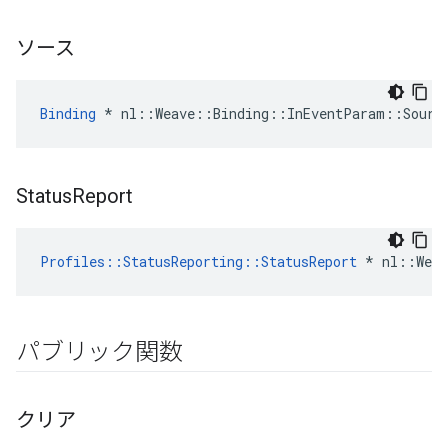
ソース
Binding
 * nl::Weave::Binding::InEventParam::Sourc
Status
Report
Profiles::StatusReporting::StatusReport
 * nl::Weav
パブリック関数
クリア