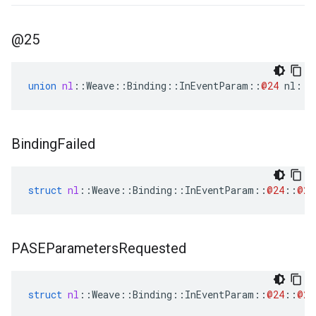
@25
union
nl
::
Weave
::
Binding
::
InEventParam
::
@24
nl
::
W
Binding
Failed
struct
nl
::
Weave
::
Binding
::
InEventParam
::
@24
::
@27
PASEParameters
Requested
struct
nl
::
Weave
::
Binding
::
InEventParam
::
@24
::
@28