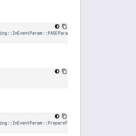
ing
::
InEventParam
::
PASEParametersRequested
ing
::
InEventParam
::
PrepareFailed