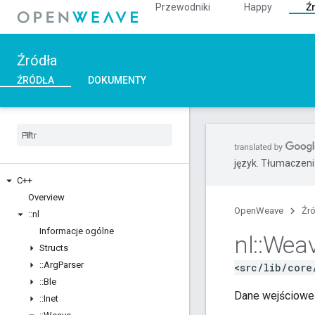
Przewodniki
Happy
Ź
Źródła
ŹRÓDŁA
DOKUMENTY
język. Tłumaczen
C++
Overview
OpenWeave
Źr
::
nl
Informacje ogólne
nl
::
Wea
Structs
::
Arg
Parser
<src/lib/core
::
Ble
Dane wejściowe 
::
Inet