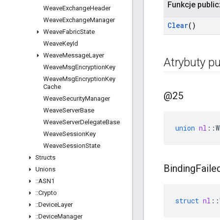
Funkcje publi
Weave
Exchange
Header
Weave
Exchange
Manager
Clear
()
Weave
Fabric
State
Weave
Key
Id
Weave
Message
Layer
Atrybuty pu
Weave
Msg
Encryption
Key
Weave
Msg
Encryption
Key
Cache
@25
Weave
Security
Manager
Weave
Server
Base
Weave
Server
Delegate
Base
union
nl
::
W
Weave
Session
Key
Weave
Session
State
Structs
Binding
Faile
Unions
::
ASN1
::
Crypto
struct
nl
::
::
Device
Layer
::
Device
Manager