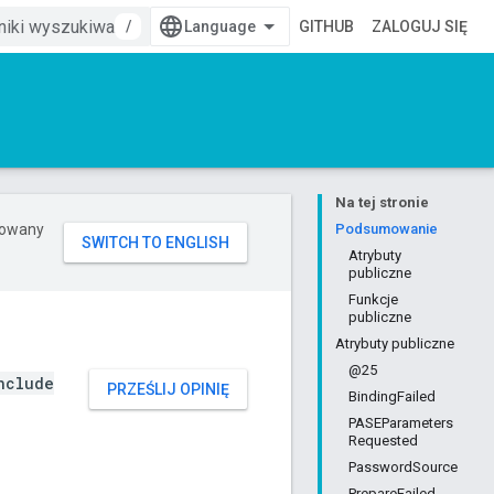
/
GITHUB
ZALOGUJ SIĘ
Na tej stronie
erowany
Podsumowanie
Atrybuty
publiczne
Funkcje
publiczne
Atrybuty publiczne
@25
nclude
PRZEŚLIJ OPINIĘ
BindingFailed
PASEParameters
Requested
PasswordSource
PrepareFailed