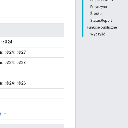
Przyczyna
Źródło
StatusReport
Funkcje publiczne
Wyczyść
m::@24
m::@24::@27
m::@24::@28
m::@24::@26
t
*