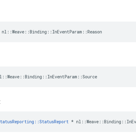
 nl::Weave::Binding::InEventParam::Reason
l::Weave::Binding::InEventParam::Source
t
tatusReporting::StatusReport
 * nl::Weave::Binding::InE