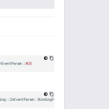
nEventParam
::
@25
ing
::
InEventParam
::
BindingFailed