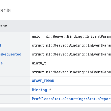
anie
czne
union nl::Weave::Binding::InEventPara
d
struct nl::Weave::Binding::InEventPara
rs
Requested
struct nl::Weave::Binding::InEventPara
ce
uint8_t
d
struct nl::Weave::Binding::InEventPara
WEAVE_ERROR
Binding
*
Profiles::StatusReporting::StatusRepor