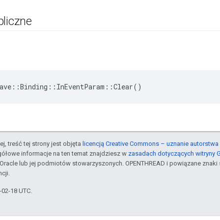
bliczne
ave::Binding::InEventParam::Clear()
j, treść tej strony jest objęta
licencją Creative Commons – uznanie autorstwa 
gółowe informacje na ten temat znajdziesz w
zasadach dotyczących witryny 
Oracle lub jej podmiotów stowarzyszonych. OPENTHREAD i powiązane znaki 
cji.
6-02-18 UTC.