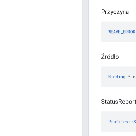
Przyczyna
WEAVE_ERROR
Źródło
Binding
 * n
Status
Repor
Profiles::S