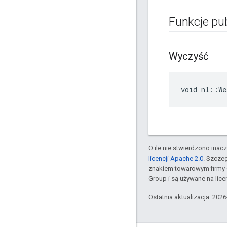
Funkcje pu
Wyczyść
void nl::We
O ile nie stwierdzono inacze
licencji Apache 2.0
. Szcze
znakiem towarowym firmy 
Group i są używane na licen
Ostatnia aktualizacja: 202