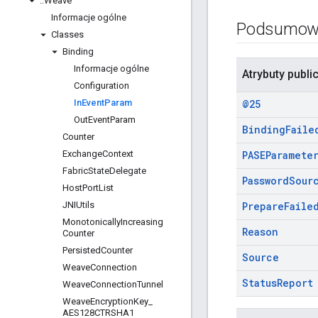
::
Weave
Informacje ogólne
Podsumow
Classes
Binding
Informacje ogólne
Atrybuty publi
Configuration
In
Event
Param
@25
Out
Event
Param
Binding
Faile
Counter
Exchange
Context
PASEParamete
Fabric
State
Delegate
Password
Sour
Host
Port
List
JNIUtils
Prepare
Faile
Monotonically
Increasing
Reason
Counter
Persisted
Counter
Source
Weave
Connection
Status
Report
Weave
Connection
Tunnel
Weave
Encryption
Key
_
AES128CTRSHA1