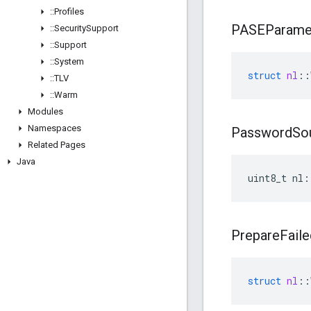
::
Profiles
PASEParame
::
Security
Support
::
Support
::
System
struct
nl
::
::
TLV
::
Warm
Modules
Namespaces
Password
So
Related Pages
Java
uint8_t nl:
Prepare
Faile
struct
nl
::