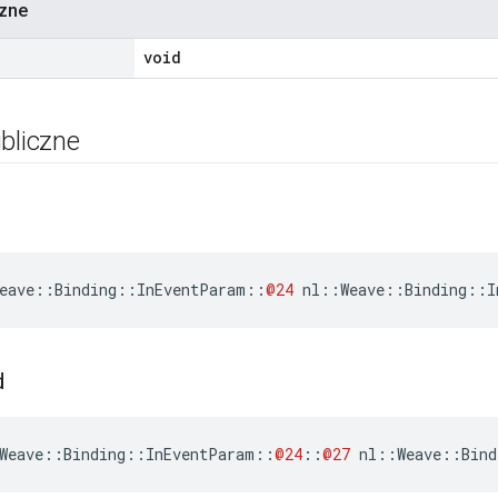
czne
void
bliczne
eave
::
Binding
::
InEventParam
::
@24
nl
::
Weave
::
Binding
::
I
d
Weave
::
Binding
::
InEventParam
::
@24
::
@27
nl
::
Weave
::
Bind