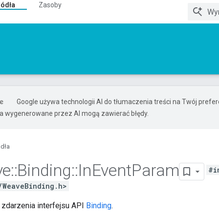
ródła
Zasoby
Google używa technologii AI do tłumaczenia treści na Twój pref
ia wygenerowane przez AI mogą zawierać błędy.
ódła
ve
::
Binding
::
In
Event
Param
#i
/WeaveBinding.h>
zdarzenia interfejsu API
Binding
.