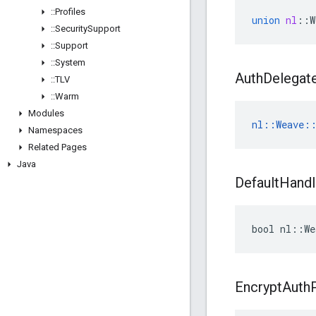
::
Profiles
union
nl
::
W
::
Security
Support
::
Support
::
System
Auth
Delegat
::
TLV
::
Warm
Modules
nl::Weave::
Namespaces
Related Pages
Java
Default
Handl
bool nl::We
Encrypt
Auth