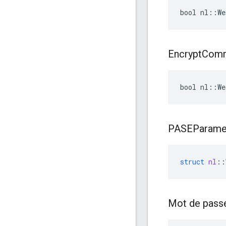
bool nl::We
Encrypt
Com
bool nl::We
PASEParame
struct
nl
::
Mot de pass