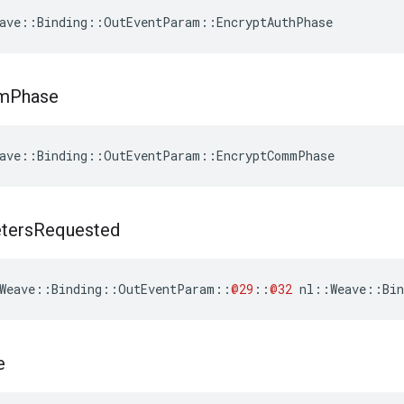
ave::Binding::OutEventParam::EncryptAuthPhase
m
Phase
ave::Binding::OutEventParam::EncryptCommPhase
ters
Requested
Weave
::
Binding
::
OutEventParam
::
@29
::
@32
nl
::
Weave
::
Bin
e