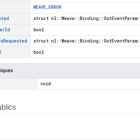
WEAVE_ERROR
sted
struct nl::Weave::Binding::OutEventParam
er
Id
bool
rs
Requested
struct nl::Weave::Binding::OutEventParam
K
bool
liques
void
ublics