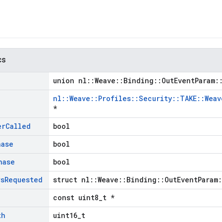
cs
union nl::Weave::Binding::OutEventParam:
nl::Weave::Profiles::Security::TAKE::Wea
*
er
Called
bool
hase
bool
hase
bool
rs
Requested
struct nl::Weave::Binding::OutEventParam
const uint8_t *
th
uint16_t