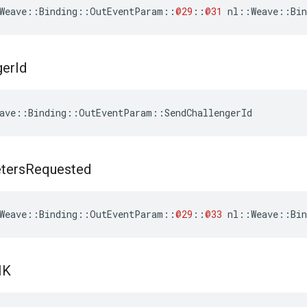
Weave
::
Binding
::
OutEventParam
::
@29
::
@31
nl
::
Weave
::
Bin
ger
Id
ave::Binding::OutEventParam::SendChallengerId
ters
Requested
Weave
::
Binding
::
OutEventParam
::
@29
::
@33
nl
::
Weave
::
Bin
IK