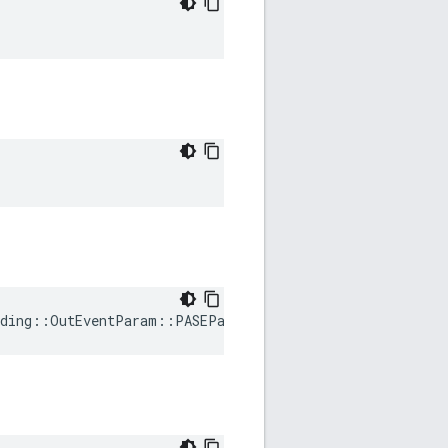
ding
::
OutEventParam
::
PASEParametersRequested