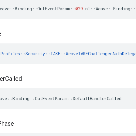
eave
::
Binding
::
OutEventParam
::
@29
nl
::
Weave
::
Binding
::
e
Profiles::Security::TAKE::WeaveTAKEChallengerAuthDeleg
er
Called
ave::Binding::OutEventParam::DefaultHandlerCalled
Phase