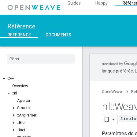
Guides
Happy
Référe
Référence
REFERENCE
DOCUMENTS
langue préférée. L
C++
Overview
OpenWeave
Ré
::
nl
Aperçu
nl
::
Wea
Structs
::
Arg
Parser
#inclu
::
Ble
::
Inet
Paramètres de s