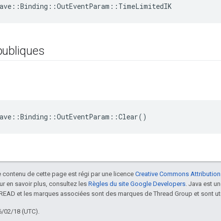
eave::Binding::OutEventParam::TimeLimitedIK
publiques
eave::Binding::OutEventParam::Clear()
le contenu de cette page est régi par une licence
Creative Commons Attribution
our en savoir plus, consultez les
Règles du site Google Developers
. Java est 
HREAD et les marques associées sont des marques de Thread Group et sont uti
6/02/18 (UTC).