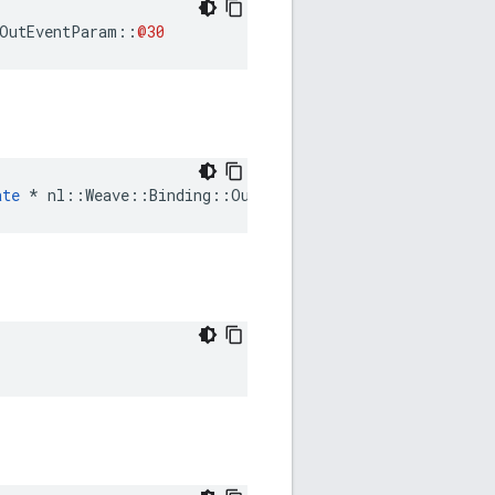
OutEventParam
::
@30
ate
 * nl::Weave::Binding::OutEventParam::AuthDelegate