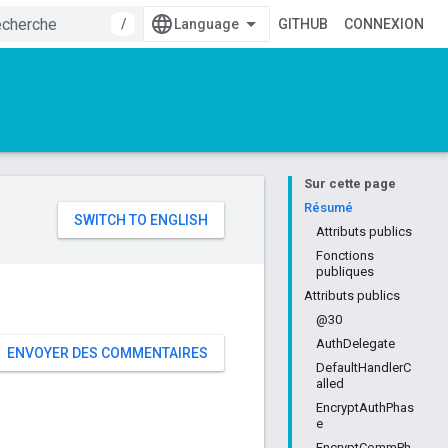
/
GITHUB
CONNEXION
Sur cette page
e
Résumé
Attributs publics
Fonctions
publiques
Attributs publics
@30
AuthDelegate
ENVOYER DES COMMENTAIRES
DefaultHandlerC
alled
EncryptAuthPhas
e
EncryptCommPh