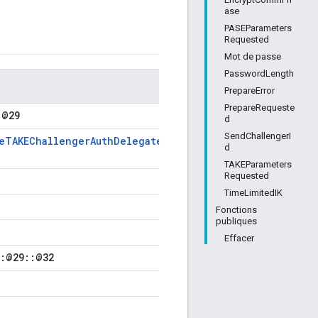
ase
PASEParameters
Requested
Mot de passe
PasswordLength
PrepareError
PrepareRequeste
:@29
d
SendChallengerI
veTAKEChallengerAuthDelegate
d
TAKEParameters
Requested
TimeLimitedIK
Fonctions
publiques
Effacer
::@29::@32