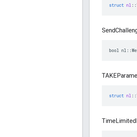
struct
nl
::
Send
Challen
bool nl::We
TAKEParame
struct
nl
::
Time
Limited