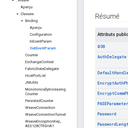
::
Weave
Aperçu
Classes
Résumé
Binding
Aperçu
Attributs publi
Configuration
In
Event
Param
@30
Out
Event
Param
Counter
Auth
Delegate
Exchange
Context
Fabric
State
Delegate
Default
Handl
Host
Port
List
JNIUtils
Encrypt
Auth
P
Monotonically
Increasing
Encrypt
Comm
P
Counter
Persisted
Counter
PASEParamete
Weave
Connection
Password
Weave
Connection
Tunnel
Weave
Encryption
Key
_
Password
Leng
AES128CTRSHA1