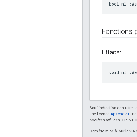
bool nl::W
Fonctions 
Effacer
void nl::W
Sauf indication contraire, 
une licence
Apache 2.0
. P
sociétés affiliées. OPENT
Dernière mise à jour le 202