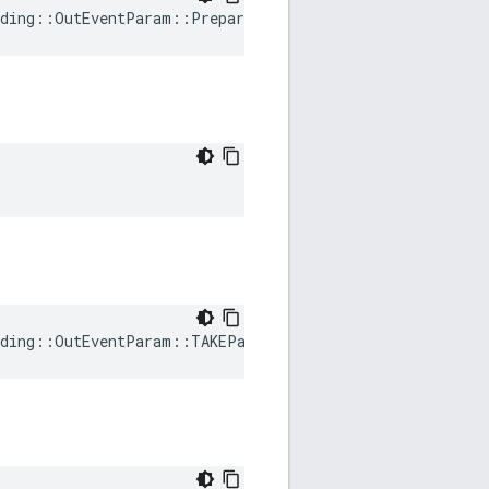
ding
::
OutEventParam
::
PrepareRequested
ding
::
OutEventParam
::
TAKEParametersRequested