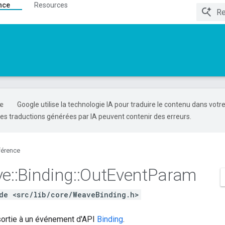
nce
Resources
Google utilise la technologie IA pour traduire le contenu dans votr
es traductions générées par IA peuvent contenir des erreurs.
férence
ve
::
Binding
::
Out
Event
Param
de <src/lib/core/WeaveBinding.h>
ortie à un événement d'API
Binding
.