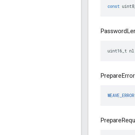
const
uint8
Password
Le
uint16_t nl
Prepare
Error
WEAVE_ERROR
Prepare
Requ