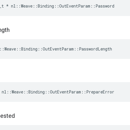
_t
*
nl
::
Weave
::
Binding
::
OutEventParam
::
Password
ngth
::Weave::Binding::OutEventParam::PasswordLength
 nl::Weave::Binding::OutEventParam::PrepareError
ested