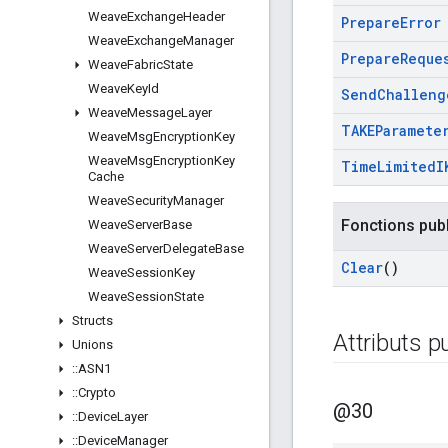
Weave
Exchange
Header
Prepare
Error
Weave
Exchange
Manager
Prepare
Reque
Weave
Fabric
State
Weave
Key
Id
Send
Challeng
Weave
Message
Layer
TAKEParamete
Weave
Msg
Encryption
Key
Weave
Msg
Encryption
Key
Time
Limited
I
Cache
Weave
Security
Manager
Fonctions pub
Weave
Server
Base
Weave
Server
Delegate
Base
Clear
()
Weave
Session
Key
Weave
Session
State
Structs
Attributs p
Unions
::
ASN1
::
Crypto
@30
::
Device
Layer
::
Device
Manager