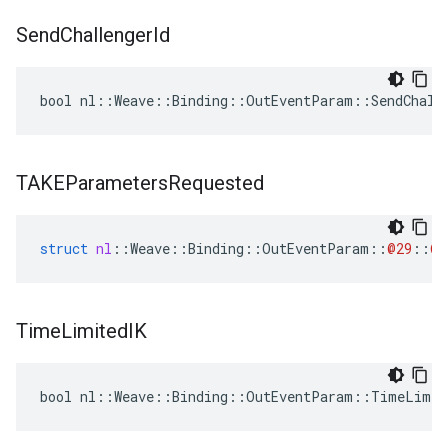
Send
Challenger
Id
bool nl::Weave::Binding::OutEventParam::SendChall
TAKEParameters
Requested
struct
nl
::
Weave
::
Binding
::
OutEventParam
::
@29
::
@3
Time
Limited
IK
bool nl::Weave::Binding::OutEventParam::TimeLimit