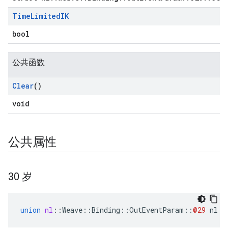
Time
Limited
IK
bool
公共函数
Clear
()
void
公共属性
30 岁
union
nl
::
Weave
::
Binding
::
OutEventParam
::
@29
nl
::