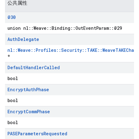
公共属性
@30
union nl::Weave::Binding::OutEventParam::@29
Auth
Delegate
nl::Weave::Profiles::Security::TAKE::WeaveTAKEChal
*
Default
Handler
Called
bool
Encrypt
Auth
Phase
bool
Encrypt
Comm
Phase
bool
PASEParameters
Requested