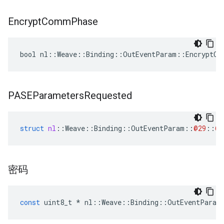
Encrypt
Comm
Phase
bool nl::Weave::Binding::OutEventParam::EncryptCo
PASEParameters
Requested
struct
nl
::
Weave
::
Binding
::
OutEventParam
::
@29
::
@3
密码
const
uint8_t
*
nl
::
Weave
::
Binding
::
OutEventParam