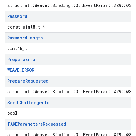
struct nl::Weave::Binding::OutEventParam::@29::@32
Password
const uint8_t *
Password
Length
uint16_t
Prepare
Error
WEAVE_ERROR
Prepare
Requested
struct nl::Weave::Binding::OutEventParam::@29::@31
Send
Challenger
Id
bool
TAKEParameters
Requested
struct nl::Weave::Binding::OutEventParam::@29::@33