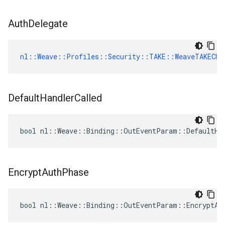
Auth
Delegate
nl::Weave::Profiles::Security::TAKE::WeaveTAKECha
Default
Handler
Called
bool nl::Weave::Binding::OutEventParam::DefaultHa
Encrypt
Auth
Phase
bool nl::Weave::Binding::OutEventParam::EncryptAu