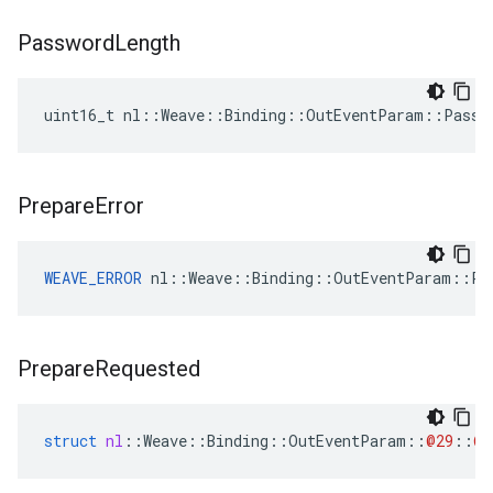
Password
Length
uint16_t nl::Weave::Binding::OutEventParam::Passw
Prepare
Error
WEAVE_ERROR
 nl::Weave::Binding::OutEventParam::Pr
Prepare
Requested
struct
nl
::
Weave
::
Binding
::
OutEventParam
::
@29
::
@3