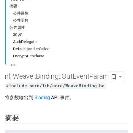
摘要
公共属性
公共函数
公共属性
30 岁
AuthDelegate
DefaultHandlerCalled
EncryptAuthPhase
nl
::
Weave
::
Binding
::
Out
Event
Param
#include <src/lib/core/WeaveBinding.h>
将参数输出到
Binding
API 事件。
摘要