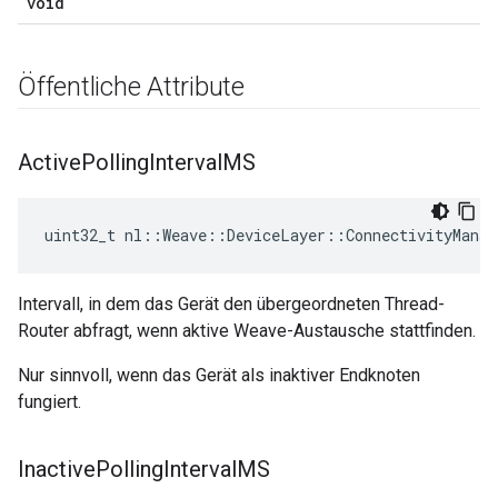
void
Öffentliche Attribute
Active
Polling
Interval
MS
uint32_t nl::Weave::DeviceLayer::ConnectivityManag
Intervall, in dem das Gerät den übergeordneten Thread-
Router abfragt, wenn aktive Weave-Austausche stattfinden.
Nur sinnvoll, wenn das Gerät als inaktiver Endknoten
fungiert.
Inactive
Polling
Interval
MS