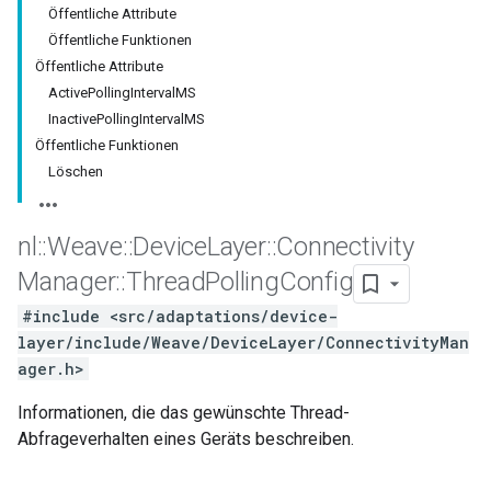
Öffentliche Attribute
Öffentliche Funktionen
Öffentliche Attribute
ActivePollingIntervalMS
InactivePollingIntervalMS
Öffentliche Funktionen
Löschen
nl
::
Weave
::
Device
Layer
::
Connectivity
Manager
::
Thread
Polling
Config
#include <src/adaptations/device-
layer/include/Weave/DeviceLayer/ConnectivityMan
ager.h>
Informationen, die das gewünschte Thread-
Abfrageverhalten eines Geräts beschreiben.