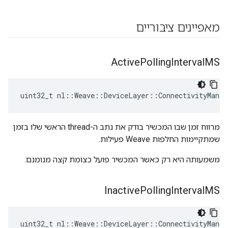
מאפיינים ציבוריים
Active
Polling
Interval
MS
uint32_t nl::Weave::DeviceLayer::ConnectivityManag
מרווח זמן שבו המכשיר בודק את נתב ה-thread הראשי שלו בזמן
שמתקיימות החלפות Weave פעילות.
משמעותה היא רק כאשר המכשיר פועל כצומת קצה מנומנם.
Inactive
Polling
Interval
MS
uint32_t nl::Weave::DeviceLayer::ConnectivityManag