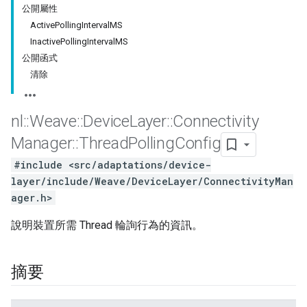
公開屬性
ActivePollingIntervalMS
InactivePollingIntervalMS
公開函式
清除
nl
::
Weave
::
Device
Layer
::
Connectivity
Manager
::
Thread
Polling
Config
#include <src/adaptations/device-
layer/include/Weave/DeviceLayer/ConnectivityMan
ager.h>
說明裝置所需 Thread 輪詢行為的資訊。
摘要