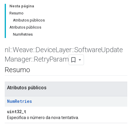
Nesta página
Resumo
Atributos públicos
Atributos públicos
NumRetries
nl
::
Weave
::
Device
Layer
::
Software
Update
Manager
::
Retry
Param
Resumo
Atributos públicos
Num
Retries
uint32_t
Especifica o número da nova tentativa.