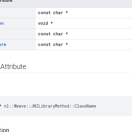
ribute
const char *
on
void *
const char *
ure
const char *
 Attribute
*
nl
::
Weave
::
JNILibraryMethod
::
ClassName
tion