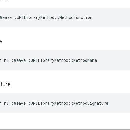
Weave::JNILibraryMethod::MethodFunction
e
*
nl
::
Weave
::
JNILibraryMethod
::
MethodName
ature
*
nl
::
Weave
::
JNILibraryMethod
::
MethodSignature