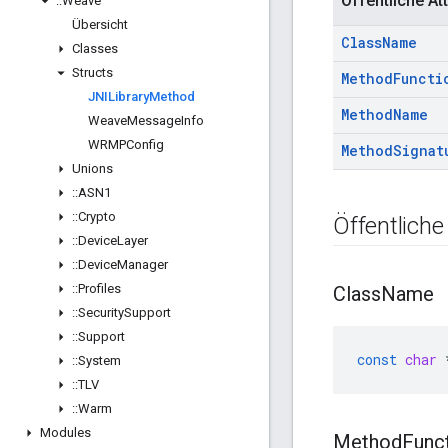
Öffentliche Att
::
Weave
Übersicht
Class
Name
Classes
Structs
Method
Functi
JNILibrary
Method
Method
Name
Weave
Message
Info
WRMPConfig
Method
Signat
Unions
::
ASN1
::
Crypto
Öffentliche
::
Device
Layer
::
Device
Manager
::
Profiles
Class
Name
::
Security
Support
::
Support
const
char
::
System
::
TLV
::
Warm
Modules
Method
Func