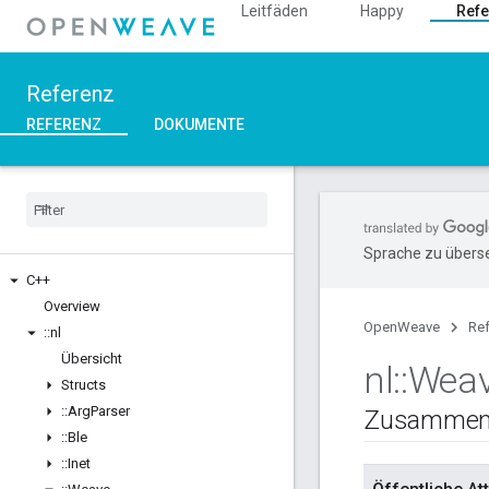
Leitfäden
Happy
Refe
Referenz
REFERENZ
DOKUMENTE
Sprache zu überse
C++
Overview
OpenWeave
Re
::
nl
Übersicht
nl
::
Wea
Structs
::
Arg
Parser
Zusammen
::
Ble
::
Inet