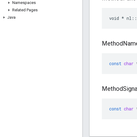
Namespaces
Related Pages
Java
void * nl::
Method
Nam
const
char
Method
Sign
const
char