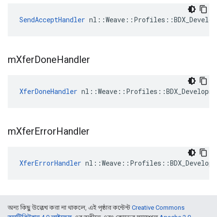
SendAcceptHandler
 nl::Weave::Profiles::BDX_Develop
m
Xfer
Done
Handler
XferDoneHandler
 nl::Weave::Profiles::BDX_Developme
m
Xfer
Error
Handler
XferErrorHandler
 nl::Weave::Profiles::BDX_Developm
অন্য কিছু উল্লেখ করা না থাকলে, এই পৃষ্ঠার কন্টেন্ট
Creative Commons