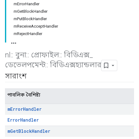
mErrorHandler
mGetBlockHandler
mPutBlockHandler
mReceiveAcceptHandler
mRejectHandler
nl
::
বুনা
::
প্রোফাইল
::
বিডিএক্স
_
ডেভেলপমেন্ট
::
বিডিএক্সহ্যান্ডলার
সারাংশ
পাবলিক বৈশিষ্ট্য
m
Error
Handler
ErrorHandler
m
Get
Block
Handler