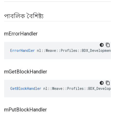
পাবলিক বৈশিষ্ট্য
m
Error
Handler
ErrorHandler
 nl::Weave::Profiles::BDX_Development:
m
Get
Block
Handler
GetBlockHandler
 nl::Weave::Profiles::BDX_Developm
m
Put
Block
Handler