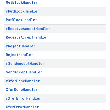
GetBlockHandler
m
Put
Block
Handler
PutBlockHandler
m
Receive
Accept
Handler
ReceiveAcceptHandler
m
Reject
Handler
RejectHandler
m
Send
Accept
Handler
SendAcceptHandler
m
Xfer
Done
Handler
XferDoneHandler
m
Xfer
Error
Handler
XferErrorHandler