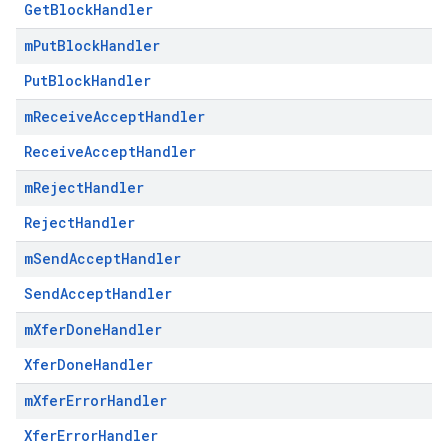
GetBlockHandler
m
Put
Block
Handler
PutBlockHandler
m
Receive
Accept
Handler
ReceiveAcceptHandler
m
Reject
Handler
RejectHandler
m
Send
Accept
Handler
SendAcceptHandler
m
Xfer
Done
Handler
XferDoneHandler
m
Xfer
Error
Handler
XferErrorHandler