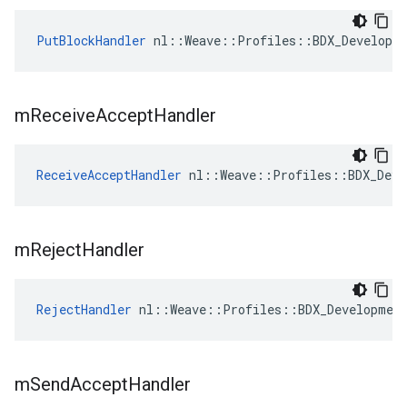
PutBlockHandler
 nl::Weave::Profiles::BDX_Developm
m
Receive
Accept
Handler
ReceiveAcceptHandler
 nl::Weave::Profiles::BDX_Deve
m
Reject
Handler
RejectHandler
 nl::Weave::Profiles::BDX_Developmen
m
Send
Accept
Handler