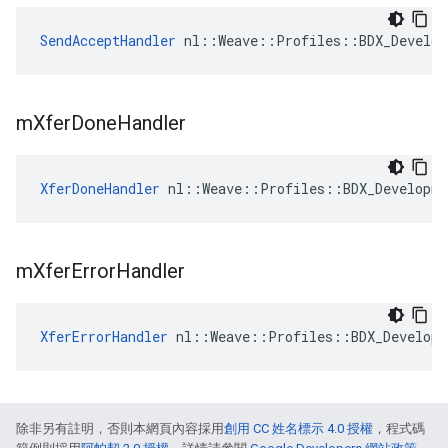
SendAcceptHandler
 nl::Weave::Profiles::BDX_Develop
m
Xfer
Done
Handler
XferDoneHandler
 nl::Weave::Profiles::BDX_Developme
m
Xfer
Error
Handler
XferErrorHandler
 nl::Weave::Profiles::BDX_Developm
除非另有註明，否則本網頁內容採用
創用 CC 姓名標示 4.0 授權
，程式碼