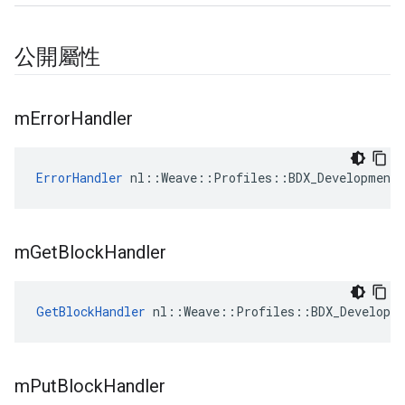
公開屬性
m
Error
Handler
ErrorHandler
 nl::Weave::Profiles::BDX_Development:
m
Get
Block
Handler
GetBlockHandler
 nl::Weave::Profiles::BDX_Developm
m
Put
Block
Handler