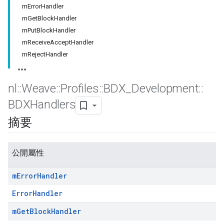
mErrorHandler
mGetBlockHandler
mPutBlockHandler
mReceiveAcceptHandler
mRejectHandler
nl
::
Weave
::
Profiles
::
BDX
_
Development
::
BDXHandlers
摘要
公開屬性
m
Error
Handler
ErrorHandler
m
Get
Block
Handler