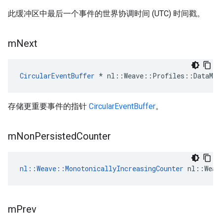
此缓冲区中最后一个事件的世界协调时间 (UTC) 时间戳。
m
Next
CircularEventBuffer
 * nl::Weave::Profiles::DataMan
存储更重要事件的指针
CircularEventBuffer
。
m
Non
Persisted
Counter
nl::Weave::MonotonicallyIncreasingCounter
 nl::Weav
m
Prev