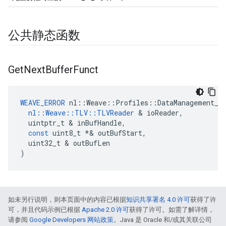
公共静态函数
Get
Next
Buffer
Funct
WEAVE_ERROR
nl
::
Weave
::
Profiles
::
DataManagement_C
nl
::
Weave
::
TLV
::
TLVReader
&
ioReader
,
uintptr_t
&
inBufHandle
,
const
uint8_t
*&
outBufStart
,
uint32_t
&
outBufLen
)
如未另行说明，则本页面中的内容已根据
知识共享署名 4.0 许可
获得了许
可，并且代码示例已根据
Apache 2.0 许可
获得了许可。如需了解详情，
请参阅
Google Developers 网站政策
。Java 是 Oracle 和/或其关联公司