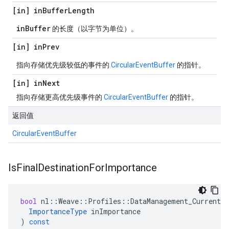
[in] in
Buffer
Length
inBuffer
的长度（以字节为单位）。
[in] in
Prev
指向存储优先级较低的事件的
CircularEventBuffer
的指针。
[in] in
Next
指向存储更高优先级事件的
CircularEventBuffer
的指针。
返回值
CircularEventBuffer
Is
Final
Destination
For
Importance
bool
nl
::
Weave
::
Profiles
::
DataManagement_Current
:
ImportanceType
inImportance
)
const