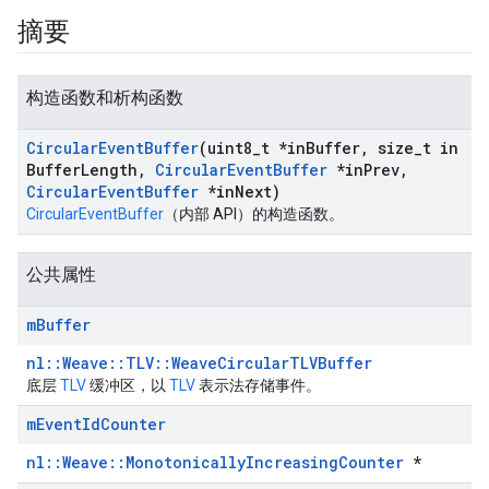
摘要
构造函数和析构函数
Circular
Event
Buffer
(uint8
_
t *in
Buffer
,
size
_
t in
Buffer
Length
,
Circular
Event
Buffer
*in
Prev
,
Circular
Event
Buffer
*in
Next)
CircularEventBuffer
（内部 API）的构造函数。
公共属性
Id
m
Buffer
nl::Weave::TLV::WeaveCircularTLVBuffer
底层
TLV
缓冲区，以
TLV
表示法存储事件。
m
Event
Id
Counter
nl::Weave::MonotonicallyIncreasingCounter
*