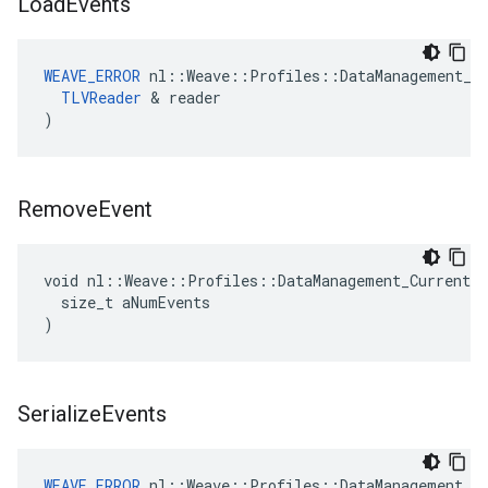
Load
Events
WEAVE_ERROR
 nl::Weave::Profiles::DataManagement_Cu
TLVReader
 & reader

)
Remove
Event
void nl::Weave::Profiles::DataManagement_Current::
  size_t aNumEvents

)
Serialize
Events
WEAVE_ERROR
 nl::Weave::Profiles::DataManagement_Cu