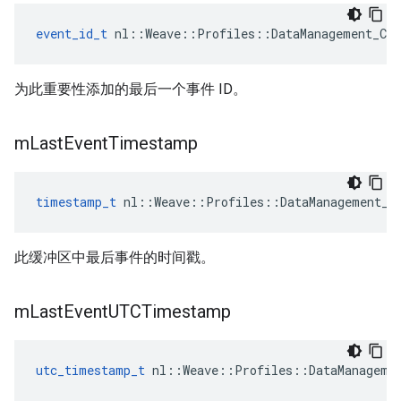
event_id_t
 nl::Weave::Profiles::DataManagement_Cur
为此重要性添加的最后一个事件 ID。
m
Last
Event
Timestamp
timestamp_t
 nl::Weave::Profiles::DataManagement_C
此缓冲区中最后事件的时间戳。
m
Last
Event
UTCTimestamp
utc_timestamp_t
 nl::Weave::Profiles::DataManageme