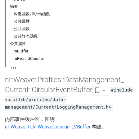
摘要
构造函数和析构函数
公共属性
公共函数
公共静态函数
公共属性
mBuffer
mEventIdCounter
nl
::
Weave
::
Profiles
::
Data
Management
_
Current
::
Circular
Event
Buffer
#include
<src/lib/profiles/data-
management/Current/LoggingManagement.h>
内部事件缓冲区，围绕
nl::Weave::TLV::WeaveCircularTLVBuffer
构建。