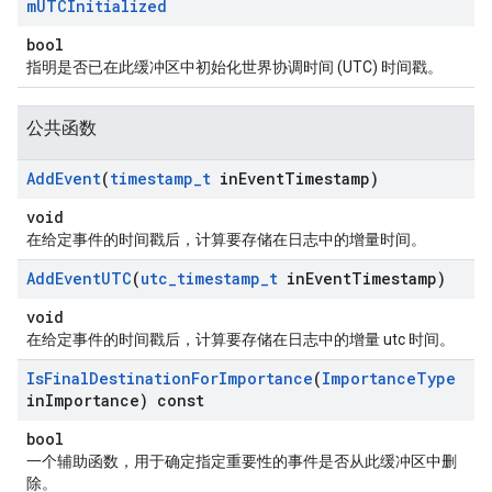
m
UTCInitialized
bool
指明是否已在此缓冲区中初始化世界协调时间 (UTC) 时间戳。
公共函数
Add
Event
(
timestamp
_
t
in
Event
Timestamp)
void
在给定事件的时间戳后，计算要存储在日志中的增量时间。
Add
Event
UTC
(
utc
_
timestamp
_
t
in
Event
Timestamp)
void
在给定事件的时间戳后，计算要存储在日志中的增量 utc 时间。
Is
Final
Destination
For
Importance
(
Importance
Type
in
Importance) const
bool
一个辅助函数，用于确定指定重要性的事件是否从此缓冲区中删
除。