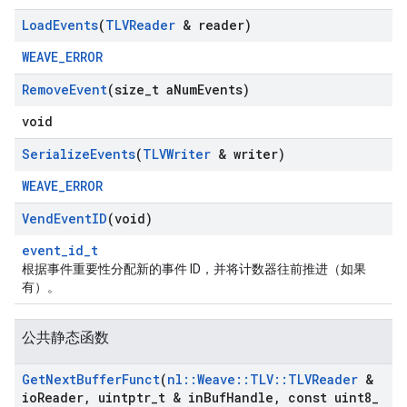
Load
Events
(
TLVReader
& reader)
WEAVE_ERROR
Remove
Event
(size
_
t a
Num
Events)
void
Serialize
Events
(
TLVWriter
& writer)
WEAVE_ERROR
Vend
Event
ID
(void)
event_id_t
根据事件重要性分配新的事件 ID，并将计数器往前推进（如果
有）。
公共静态函数
Get
Next
Buffer
Funct
(
nl
::
Weave
::
TLV
::
TLVReader
&
io
Reader
,
uintptr
_
t & in
Buf
Handle
,
const uint8
_