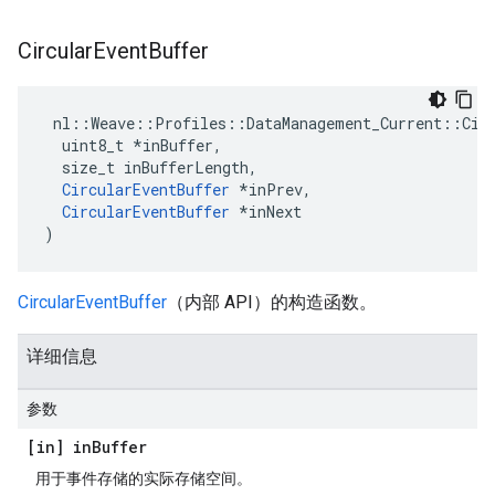
Circular
Event
Buffer
 nl::Weave::Profiles::DataManagement_Current::Circ
  uint8_t *inBuffer,

  size_t inBufferLength,

CircularEventBuffer
 *inPrev,

CircularEventBuffer
 *inNext

)
CircularEventBuffer
（内部 API）的构造函数。
详细信息
参数
[in] in
Buffer
用于事件存储的实际存储空间。