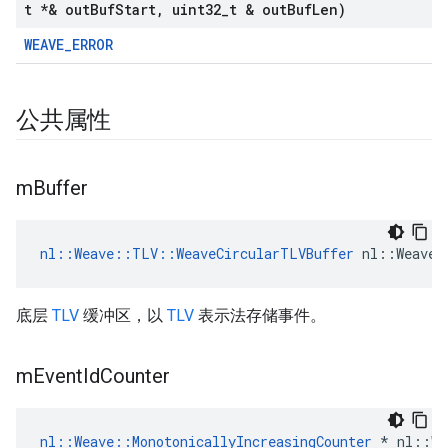
t *& out
Buf
Start
,
uint32
_
t & out
Buf
Len)
WEAVE_ERROR
公共属性
m
Buffer
nl::Weave::TLV::WeaveCircularTLVBuffer
 nl::Weave:
底层
TLV
缓冲区，以
TLV
表示法存储事件。
m
Event
Id
Counter
nl::Weave::MonotonicallyIncreasingCounter
 * nl::We