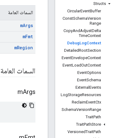
Structs
Circular
Event
Buffer
السمات العامة
Const
Schema
Version
Range
m
Args
Copy
And
Adjust
Delta
Time
Context
m
Fmt
Debug
Log
Context
m
Region
Detailed
Root
Section
Event
Envelope
Context
Event
Load
Out
Context
السمات العامة
Event
Options
Event
Schema
External
Events
m
Args
Log
Storage
Resources
Reclaim
Event
Ctx
Schema
Version
Range
Trait
Path
Trait
Path
Store
Versioned
Trait
Path
m
Fmt