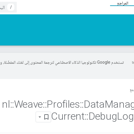
المراجع
/
تستخدم Google تكنولوجيا الذكاء الاصطناعي لترجمة المحتوى إلى لغتك المفضّلة، 
جع
nl
::
Weave
::
Profiles
::
Data
Mana
Current
::
Debug
Log