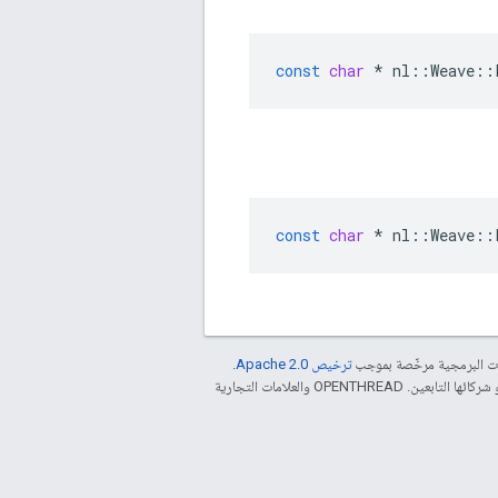
const
char
*
nl
::
Weave
::
const
char
*
nl
::
Weave
::
مات البرمجية مرخّصة بموجب
ترخيص Apache 2.0‏
.
. إنّ Java هي علامة تجارية مسجَّلة لشركة Oracle و/أو شركائها التابعين. ‫OPENTHREAD والعلامات التجارية