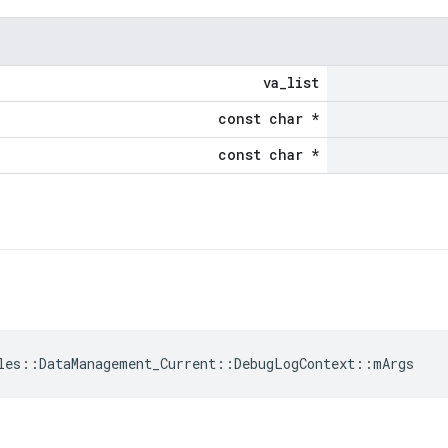
va_list
const char *
const char *
les::DataManagement_Current::DebugLogContext::mArgs