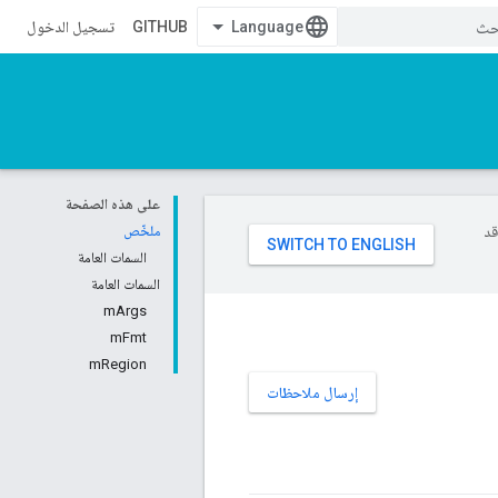
GITHUB
تسجيل الدخول
على هذه الصفحة
وقد
ملخّص
السمات العامة
السمات العامة
mArgs
mFmt
mRegion
إرسال ملاحظات