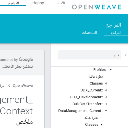
::Inet
الأدلة
Happy
المراجع
::Weave
نظرة عامّة
Classes
المراجع
Structs
المراجع
المستندات
Unions
ASN1
::
Crypto
::
Device
Layer
::
Device
Manager
::
تتضمّن بعض الأخطاء.
Profiles
::
نظرة عامّة
Classes
OpenWeave
المرا
BDX
_
Current
::
gement
_
BDX
_
Development
::
Bulk
Data
Transfer
::
Context
Data
Management
_
Current
::
نظرة عامّة
ملخّص
Classes