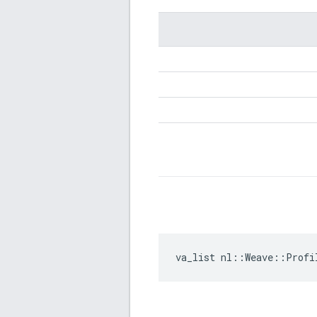
va_list nl::Weave::Profi