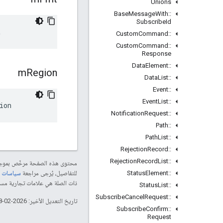
Unions
Base
Message
With
::
Subscribe
Id
t
Custom
Command
::
Custom
Command
::
Response
Data
Element
::
m
Region
Data
List
::
Event
::
Event
List
::
ion
Notification
Request
::
Path
::
Path
List
::
Rejection
Record
::
Rejection
Record
List
::
محتوى هذه الصفحة مرخّص بمو
Status
Element
::
للتفاصيل، يُرجى مراجعة
سياسات موقع le Developers
ذات الصلة هي علامات تجارية مسجّلة تابعة لشركة Thread Group
Status
List
::
Subscribe
Cancel
Request
::
تاريخ التعديل الأخير: 2026-02-18 (حسب التوقيت العالمي المتفَّق عليه)
Subscribe
Confirm
::
Request