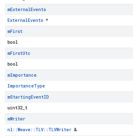
m
External
Events
ExternalEvents
*
m
First
bool
m
First
Utc
bool
m
Importance
ImportanceType
m
Starting
Event
ID
uint32_t
m
Writer
nl::Weave::TLV::TLVWriter
&