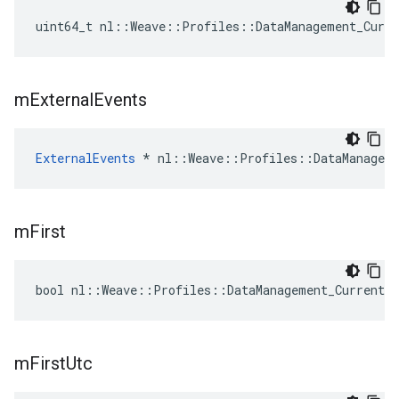
uint64_t nl::Weave::Profiles::DataManagement_Curr
m
External
Events
ExternalEvents
 * nl::Weave::Profiles::DataManageme
m
First
bool nl::Weave::Profiles::DataManagement_Current:
m
First
Utc