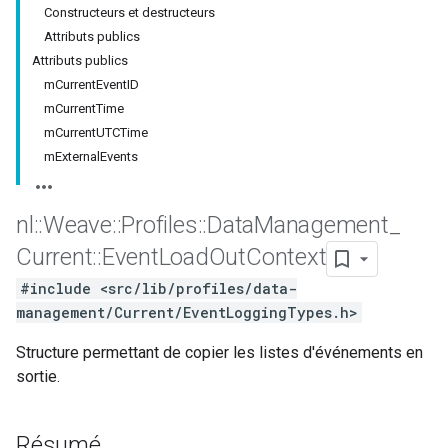
Constructeurs et destructeurs
Attributs publics
Attributs publics
mCurrentEventID
mCurrentTime
mCurrentUTCTime
mExternalEvents
nl
::
Weave
::
Profiles
::
Data
Management
_
Current
::
Event
Load
Out
Context
#include <src/lib/profiles/data-
management/Current/EventLoggingTypes.h>
Structure permettant de copier les listes d'événements en
sortie.
Résumé