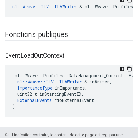
nl::Weave::TLV::TLVWriter
 & nl::Weave::Profiles::
Fonctions publiques
Event
Load
Out
Context
 nl::Weave::Profiles::DataManagement_Current::Even
nl::Weave::TLV::TLVWriter
 & inWriter,

ImportanceType
 inImportance,

  uint32_t inStartingEventID,

ExternalEvents
 *ioExternalEvent

)
Sauf indication contraire, le contenu de cette page est régi par une