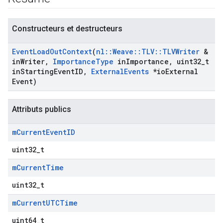
Constructeurs et destructeurs
Event
Load
Out
Context
(
nl
::
Weave
::
TLV
::
TLVWriter
&
in
Writer
,
Importance
Type
in
Importance
,
uint32
_
t
in
Starting
Event
ID
,
External
Events
*io
External
Event)
Attributs publics
Id
m
Current
Event
ID
uint32_t
m
Current
Time
uint32_t
m
Current
UTCTime
uint64_t