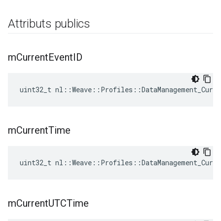
Attributs publics
m
Current
Event
ID
uint32_t nl::Weave::Profiles::DataManagement_Curr
m
Current
Time
uint32_t nl::Weave::Profiles::DataManagement_Curr
m
Current
UTCTime