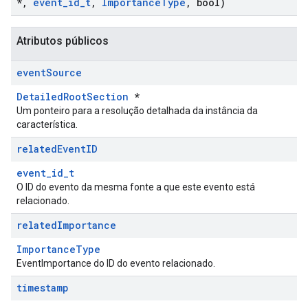
*
,
event
_
id
_
t
,
Importance
Type
,
bool)
Atributos públicos
event
Source
DetailedRootSection
*
Um ponteiro para a resolução detalhada da instância da
característica.
related
Event
ID
event_id_t
O ID do evento da mesma fonte a que este evento está
relacionado.
related
Importance
ImportanceType
EventImportance do ID do evento relacionado.
timestamp