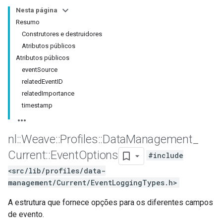
Nesta página
Resumo
Construtores e destruidores
Atributos públicos
Atributos públicos
eventSource
relatedEventID
relatedImportance
timestamp
nl
::
Weave
::
Profiles
::
Data
Management
_
Current
::
Event
Options
#include
<src/lib/profiles/data-
management/Current/EventLoggingTypes.h>
A estrutura que fornece opções para os diferentes campos
de evento.