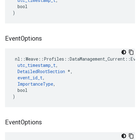
utc_timestamp_t
,

  bool

)
Event
Options
 nl::Weave::Profiles::DataManagement_Current::Even
utc_timestamp_t
,

DetailedRootSection
 *,

event_id_t
,

ImportanceType
,

  bool

)
Event
Options