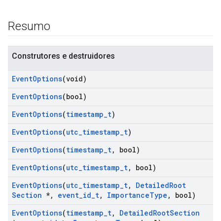
Resumo
Construtores e destruidores
Event
Options
(void)
Event
Options
(bool)
Event
Options
(
timestamp
_
t
)
Id
Event
Options
(
utc
_
timestamp
_
t
)
Event
Options
(
timestamp
_
t
,
bool)
Event
Options
(
utc
_
timestamp
_
t
,
bool)
Event
Options
(
utc
_
timestamp
_
t
,
Detailed
Root
Section
*
,
event
_
id
_
t
,
Importance
Type
,
bool)
Event
Options
(
timestamp
_
t
,
Detailed
Root
Section