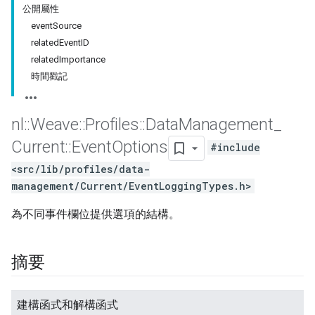
公開屬性
eventSource
relatedEventID
relatedImportance
時間戳記
nl
::
Weave
::
Profiles
::
Data
Management
_
Current
::
Event
Options
#include
<src/lib/profiles/data-
management/Current/EventLoggingTypes.h>
為不同事件欄位提供選項的結構。
摘要
建構函式和解構函式