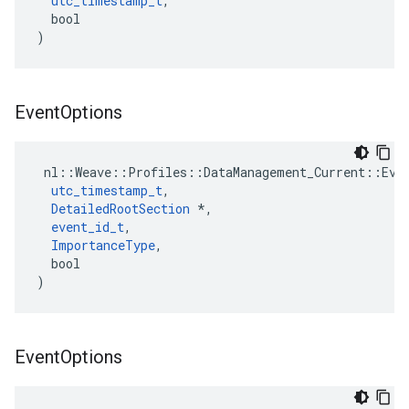
utc_timestamp_t
,

  bool

)
Event
Options
 nl::Weave::Profiles::DataManagement_Current::Even
utc_timestamp_t
,

DetailedRootSection
 *,

event_id_t
,

ImportanceType
,

  bool

)
Event
Options