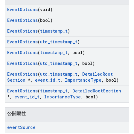
Event
Options
(void)
Event
Options
(bool)
Event
Options
(
timestamp
_
t
)
Event
Options
(
utc
_
timestamp
_
t
)
Event
Options
(
timestamp
_
t
,
bool)
Event
Options
(
utc
_
timestamp
_
t
,
bool)
Event
Options
(
utc
_
timestamp
_
t
,
Detailed
Root
Id
Section
*
,
event
_
id
_
t
,
Importance
Type
,
bool)
Event
Options
(
timestamp
_
t
,
Detailed
Root
Section
*
,
event
_
id
_
t
,
Importance
Type
,
bool)
公開屬性
event
Source