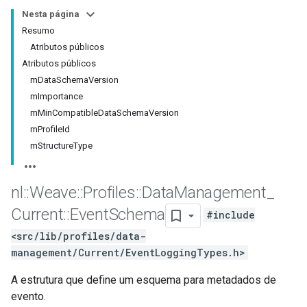
Nesta página
Resumo
Atributos públicos
Atributos públicos
mDataSchemaVersion
mImportance
mMinCompatibleDataSchemaVersion
mProfileId
mStructureType
nl
::
Weave
::
Profiles
::
Data
Management
_
Current
::
Event
Schema
#include
<src/lib/profiles/data-
management/Current/EventLoggingTypes.h>
A estrutura que define um esquema para metadados de
evento.