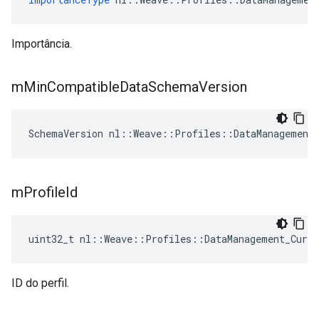
Importância.
m
Min
Compatible
Data
Schema
Version
SchemaVersion nl::Weave::Profiles::DataManagement
m
Profile
Id
uint32_t nl::Weave::Profiles::DataManagement_Curr
ID do perfil.