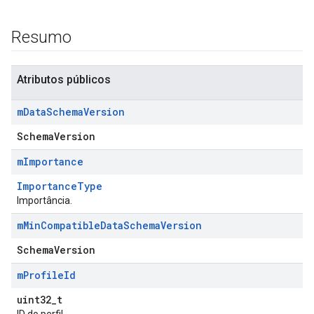
Resumo
Atributos públicos
m
Data
Schema
Version
SchemaVersion
m
Importance
Id
ImportanceType
Importância.
m
Min
Compatible
Data
Schema
Version
SchemaVersion
m
Profile
Id
uint32_t