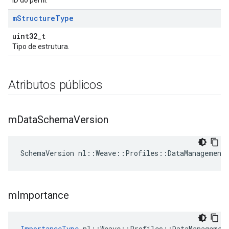
ID do perfil.
m
Structure
Type
uint32_t
Tipo de estrutura.
Atributos públicos
m
Data
Schema
Version
SchemaVersion nl::Weave::Profiles::DataManagement
m
Importance
ImportanceType
 nl::Weave::Profiles::DataManagemen