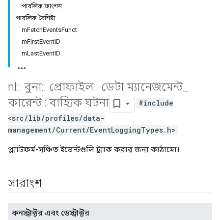
পাবলিক ফাংশন
পাবলিক বৈশিষ্ট্য
mFetchEventsFunct
mFirstEventID
mLastEventID
nl
::
বুনা
::
প্রোফাইল
::
ডেটা ম্যানেজমেন্ট
_
কারেন্ট
::
বাহ্যিক ঘটনা
#include
<src/lib/profiles/data-
management/Current/EventLoggingTypes.h>
প্ল্যাটফর্ম-সঞ্চিত ইভেন্টগুলি ট্র্যাক করার জন্য কাঠামো।
সারাংশ
কনস্ট্রাক্টর এবং ডেস্ট্রাক্টর