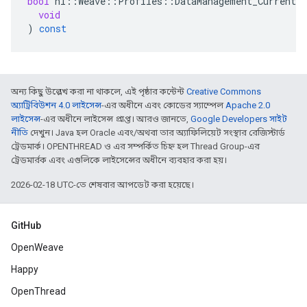
bool
nl
::
Weave
::
Profiles
::
DataManagement_Current
:
void
)
const
অন্য কিছু উল্লেখ করা না থাকলে, এই পৃষ্ঠার কন্টেন্ট
Creative Commons
অ্যাট্রিবিউশন 4.0 লাইসেন্স
-এর অধীনে এবং কোডের স্যাম্পেল
Apache 2.0
লাইসেন্স
-এর অধীনে লাইসেন্স প্রাপ্ত। আরও জানতে,
Google Developers সাইট
নীতি
দেখুন। Java হল Oracle এবং/অথবা তার অ্যাফিলিয়েট সংস্থার রেজিস্টার্ড
ট্রেডমার্ক। OPENTHREAD ও এর সম্পর্কিত চিহ্ন হল Thread Group-এর
ট্রেডমার্রক এবং এগুলিকে লাইসেন্সের অধীনে ব্যবহার করা হয়।
2026-02-18 UTC-তে শেষবার আপডেট করা হয়েছে।
GitHub
OpenWeave
Happy
OpenThread