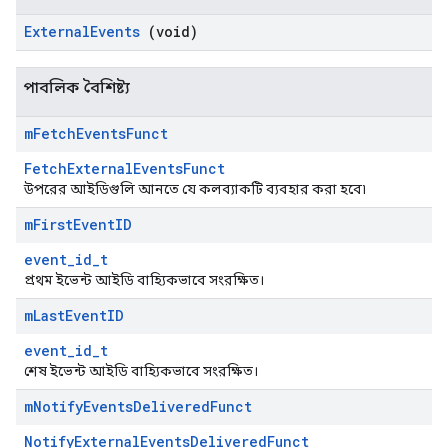
External
Events
(void)
পাবলিক বৈশিষ্ট্য
m
Fetch
Events
Funct
FetchExternalEventsFunct
উপরের আইডিগুলি আনতে যে কলব্যাকটি ব্যবহার করা হবে৷
m
First
Event
ID
Id
event_id_t
প্রথম ইভেন্ট আইডি বাহ্যিকভাবে সংরক্ষিত।
m
Last
Event
ID
event_id_t
শেষ ইভেন্ট আইডি বাহ্যিকভাবে সংরক্ষিত।
m
Notify
Events
Delivered
Funct
NotifyExternalEventsDeliveredFunct