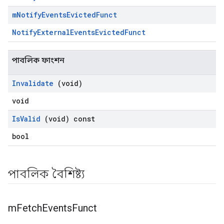
m
Notify
Events
Evicted
Funct
NotifyExternalEventsEvictedFunct
পাবলিক ফাংশন
Invalidate
(void)
void
Is
Valid
(void) const
bool
পাবলিক বৈশিষ্ট্য
m
Fetch
Events
Funct