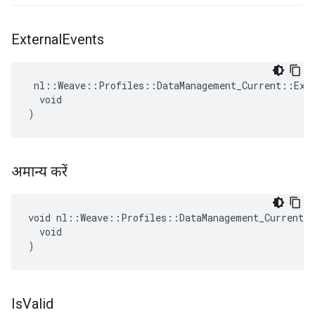
External
Events
 nl::Weave::Profiles::DataManagement_Current::Exte
  void

)
अमान्य करें
void nl::Weave::Profiles::DataManagement_Current::
  void

)
Is
Valid