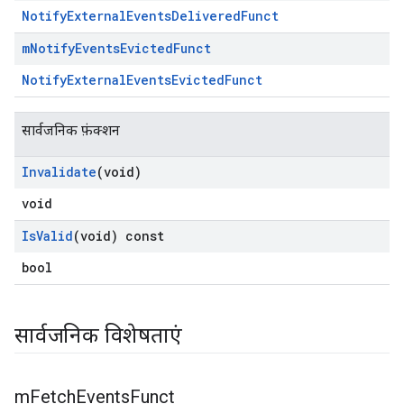
NotifyExternalEventsDeliveredFunct
m
Notify
Events
Evicted
Funct
NotifyExternalEventsEvictedFunct
सार्वजनिक फ़ंक्शन
Invalidate
(void)
void
Is
Valid
(void) const
bool
सार्वजनिक विशेषताएं
m
Fetch
Events
Funct