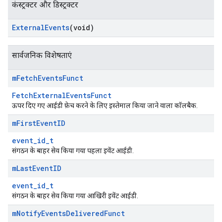
कंस्ट्रक्टर और डिस्ट्रक्टर
External
Events
(void)
सार्वजनिक विशेषताएं
m
Fetch
Events
Funct
FetchExternalEventsFunct
ऊपर दिए गए आईडी फ़ेच करने के लिए इस्तेमाल किया जाने वाला कॉलबैक.
m
First
Event
ID
Id
event_id_t
संगठन के बाहर सेव किया गया पहला इवेंट आईडी.
m
Last
Event
ID
event_id_t
संगठन के बाहर सेव किया गया आखिरी इवेंट आईडी.
m
Notify
Events
Delivered
Funct