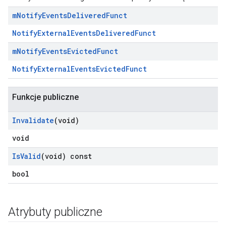
m
Notify
Events
Delivered
Funct
NotifyExternalEventsDeliveredFunct
m
Notify
Events
Evicted
Funct
NotifyExternalEventsEvictedFunct
Funkcje publiczne
Invalidate
(void)
void
Is
Valid
(void) const
bool
Atrybuty publiczne