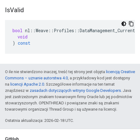
Is
Valid
bool
nl
::
Weave
::
Profiles
::
DataManagement_Current
:
void
)
const
O ile nie stwierdzono inaczej, treść tej strony jest objęta
licencją Creative
Commons – uznanie autorstwa 4.0
, a przykładowy kod jest dostępny
na
licencji Apache 2.0
. Szczegółowe informacje na ten temat
znajdziesz w
zasadach dotyczących witryny Google Developers
. Java
jest zastrzeżonym znakiem towarowym firmy Oracle lub jej podmiotów
stowarzyszonych. OPENTHREAD i powiązane znaki są znakami
towarowymi organizacji Thread Group i są używane na licencji.
Ostatnia aktualizacja: 2026-02-18 UTC.
GitHub