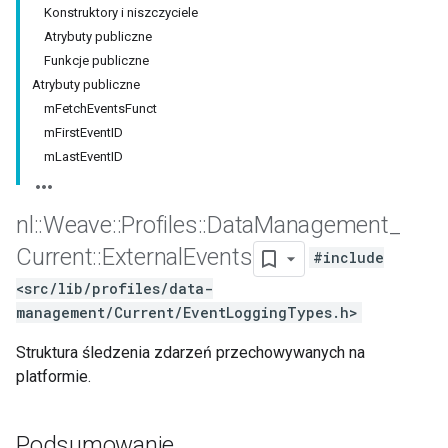
Konstruktory i niszczyciele
Atrybuty publiczne
Funkcje publiczne
Atrybuty publiczne
mFetchEventsFunct
mFirstEventID
mLastEventID
nl
::
Weave
::
Profiles
::
Data
Management
_
Current
::
External
Events
#include
<src/lib/profiles/data-
management/Current/EventLoggingTypes.h>
Struktura śledzenia zdarzeń przechowywanych na
platformie.
Podsumowanie