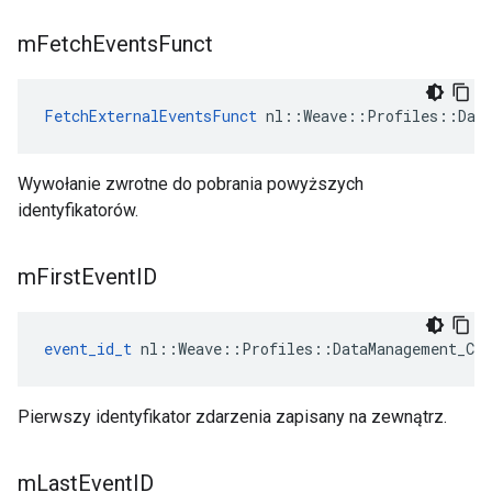
m
Fetch
Events
Funct
FetchExternalEventsFunct
 nl::Weave::Profiles::Data
Wywołanie zwrotne do pobrania powyższych
identyfikatorów.
m
First
Event
ID
event_id_t
 nl::Weave::Profiles::DataManagement_Cur
Pierwszy identyfikator zdarzenia zapisany na zewnątrz.
m
Last
Event
ID