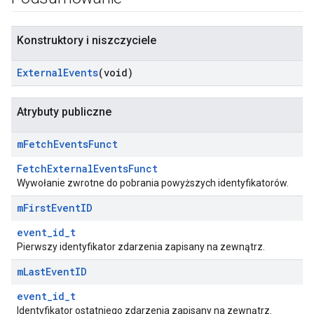
Konstruktory i niszczyciele
External
Events
(void)
Atrybuty publiczne
m
Fetch
Events
Funct
FetchExternalEventsFunct
Id
Wywołanie zwrotne do pobrania powyższych identyfikatorów.
m
First
Event
ID
event_id_t
Pierwszy identyfikator zdarzenia zapisany na zewnątrz.
m
Last
Event
ID
event_id_t
Identyfikator ostatniego zdarzenia zapisany na zewnątrz.