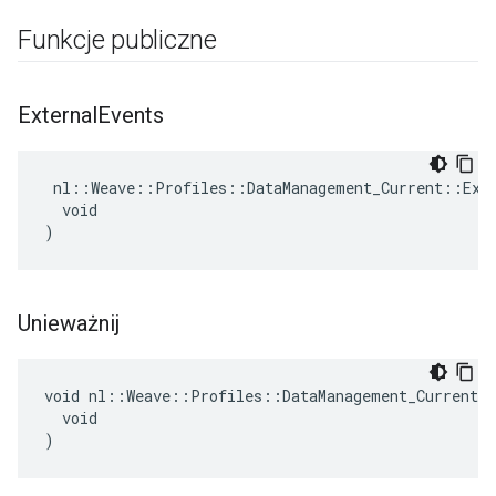
Funkcje publiczne
External
Events
 nl::Weave::Profiles::DataManagement_Current::Exte
  void

)
Unieważnij
void nl::Weave::Profiles::DataManagement_Current::
  void

)