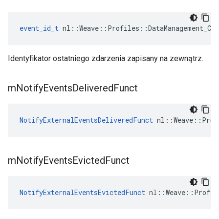
event_id_t
 nl::Weave::Profiles::DataManagement_Cur
Identyfikator ostatniego zdarzenia zapisany na zewnątrz.
m
Notify
Events
Delivered
Funct
NotifyExternalEventsDeliveredFunct
 nl::Weave::Prof
m
Notify
Events
Evicted
Funct
NotifyExternalEventsEvictedFunct
 nl::Weave::Profil