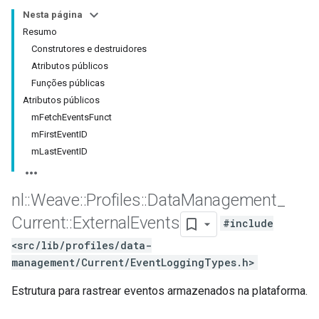
Nesta página
Resumo
Construtores e destruidores
Atributos públicos
Funções públicas
Atributos públicos
mFetchEventsFunct
mFirstEventID
mLastEventID
nl
::
Weave
::
Profiles
::
Data
Management
_
Current
::
External
Events
#include
<src/lib/profiles/data-
management/Current/EventLoggingTypes.h>
Estrutura para rastrear eventos armazenados na plataforma.