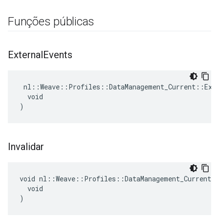
Funções públicas
External
Events
 nl::Weave::Profiles::DataManagement_Current::Exte
  void

)
Invalidar
void nl::Weave::Profiles::DataManagement_Current::
  void

)