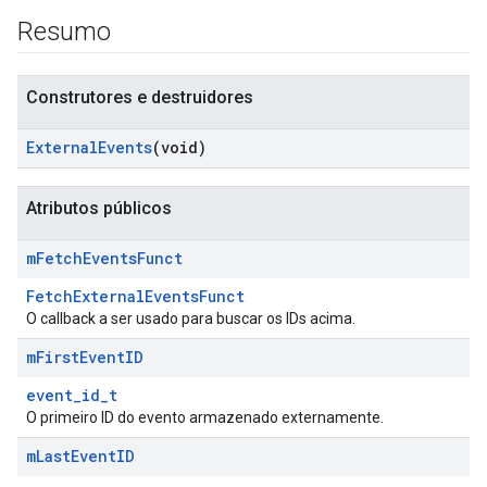
Resumo
Construtores e destruidores
External
Events
(void)
Atributos públicos
m
Fetch
Events
Funct
Id
FetchExternalEventsFunct
O callback a ser usado para buscar os IDs acima.
m
First
Event
ID
event_id_t
O primeiro ID do evento armazenado externamente.
m
Last
Event
ID