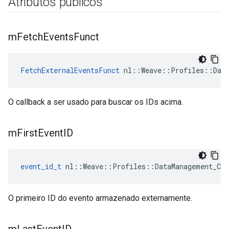
Atributos públicos
m
Fetch
Events
Funct
FetchExternalEventsFunct
 nl::Weave::Profiles::Data
O callback a ser usado para buscar os IDs acima.
m
First
Event
ID
event_id_t
 nl::Weave::Profiles::DataManagement_Cur
O primeiro ID do evento armazenado externamente.