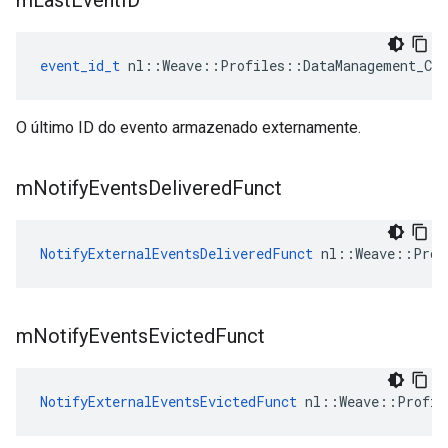
m
Last
Event
ID
event_id_t
 nl::Weave::Profiles::DataManagement_Cur
O último ID do evento armazenado externamente.
m
Notify
Events
Delivered
Funct
NotifyExternalEventsDeliveredFunct
 nl::Weave::Prof
m
Notify
Events
Evicted
Funct
NotifyExternalEventsEvictedFunct
 nl::Weave::Profil