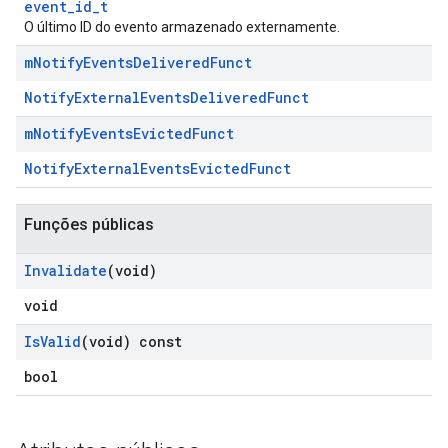
event_id_t
O último ID do evento armazenado externamente.
m
Notify
Events
Delivered
Funct
NotifyExternalEventsDeliveredFunct
m
Notify
Events
Evicted
Funct
NotifyExternalEventsEvictedFunct
Funções públicas
Invalidate
(void)
void
Is
Valid
(void) const
bool