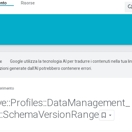
ento
Risorse
Google utilizza la tecnologia AI per tradurre i contenuti nella tua l
uzioni generate dall'AI potrebbero contenere errori.
erimento
ve
::
Profiles
::
Data
Management
_
::
Schema
Version
Range