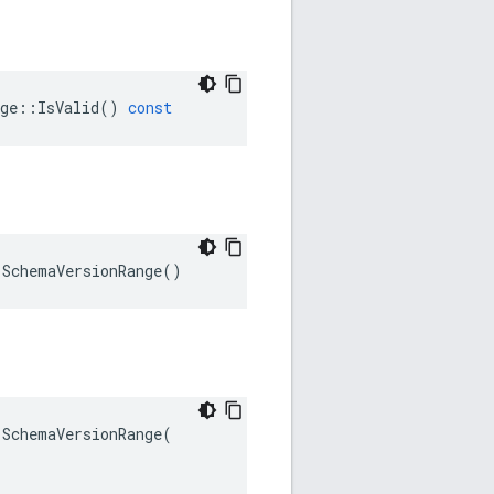
ge
::
IsValid
()
const
:SchemaVersionRange()
SchemaVersionRange(
