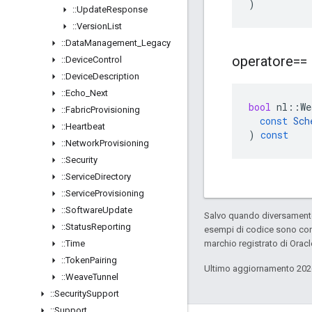
)
::
Update
Response
::
Version
List
::
Data
Management
_
Legacy
operatore==
::
Device
Control
::
Device
Description
::
Echo
_
Next
bool
nl
::
We
::
Fabric
Provisioning
const
Sch
::
Heartbeat
)
const
::
Network
Provisioning
::
Security
::
Service
Directory
::
Service
Provisioning
::
Software
Update
Salvo quando diversamente 
::
Status
Reporting
esempi di codice sono con
::
Time
marchio registrato di Oracl
::
Token
Pairing
Ultimo aggiornamento 202
::
Weave
Tunnel
::
Security
Support
::
Support