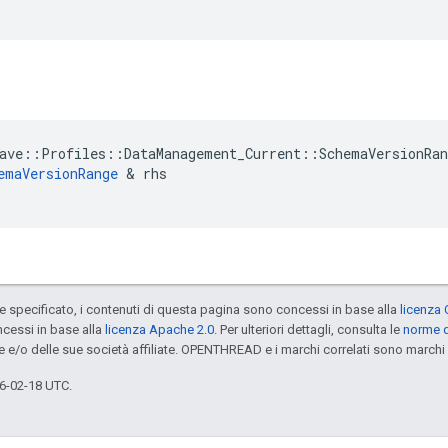
ave
::
Profiles
::
DataManagement_Current
::
SchemaVersionRan
emaVersionRange
&
rhs
specificato, i contenuti di questa pagina sono concessi in base alla
licenza 
cessi in base alla
licenza Apache 2.0
. Per ulteriori dettagli, consulta le
norme d
e e/o delle sue società affiliate. OPENTHREAD e i marchi correlati sono marchi 
6-02-18 UTC.