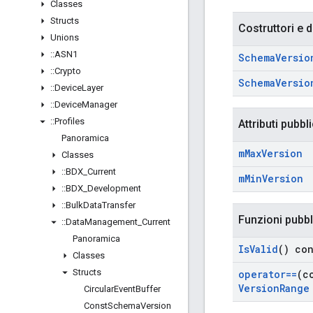
Classes
Structs
Costruttori e d
Unions
::
ASN1
Schema
Versio
::
Crypto
Schema
Versio
::
Device
Layer
::
Device
Manager
::
Profiles
Attributi pubbli
Panoramica
m
Max
Version
Classes
::
BDX
_
Current
m
Min
Version
::
BDX
_
Development
::
Bulk
Data
Transfer
Funzioni pubb
::
Data
Management
_
Current
Panoramica
Is
Valid
() co
Classes
Structs
operator==
(c
Version
Range
Circular
Event
Buffer
Const
Schema
Version