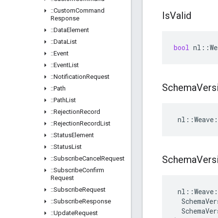
::
Custom
Command
Is
Valid
Response
::
Data
Element
::
Data
List
bool
nl
::
We
::
Event
::
Event
List
::
Notification
Request
Schema
Vers
::
Path
::
Path
List
::
Rejection
Record
 nl::Weave:
::
Rejection
Record
List
::
Status
Element
::
Status
List
Schema
Vers
::
Subscribe
Cancel
Request
::
Subscribe
Confirm
Request
::
Subscribe
Request
 nl::Weave:
  SchemaVer
::
Subscribe
Response
  SchemaVer
::
Update
Request