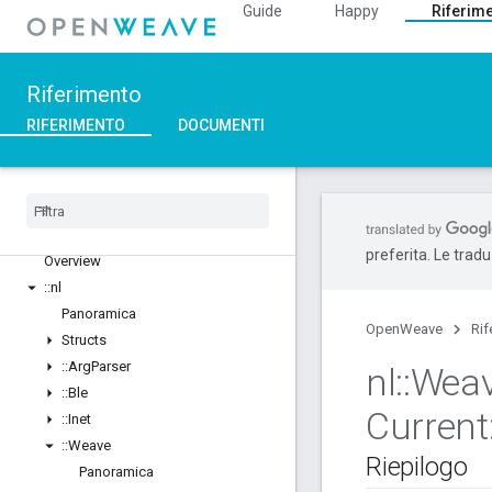
Guide
Happy
Riferim
Riferimento
RIFERIMENTO
DOCUMENTI
C++
preferita. Le trad
Overview
::
nl
Panoramica
OpenWeave
Rif
Structs
::
Arg
Parser
nl
::
Wea
::
Ble
Current
::
Inet
::
Weave
Riepilogo
Panoramica