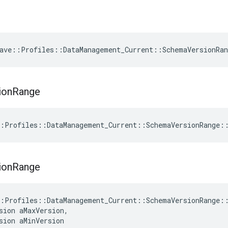
ave
::
Profiles
::
DataManagement_Current
::
SchemaVersionRan
ion
Range
:Profiles::DataManagement_Current::SchemaVersionRange:
ion
Range
:Profiles::DataManagement_Current::SchemaVersionRange::
sion aMaxVersion,

sion aMinVersion
