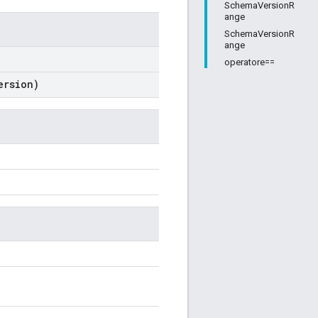
SchemaVersionR
ange
SchemaVersionR
ange
operatore==
ersion)