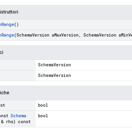
istruttori
n
Range
()
n
Range
(Schema
Version a
Max
Version
,
Schema
Version a
Min
V
ci
SchemaVersion
SchemaVersion
liche
nst
bool
onst
Schema
bool
& rhs) const