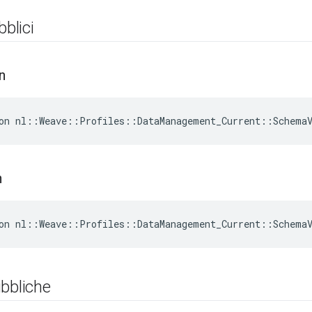
bblici
n
on nl::Weave::Profiles::DataManagement_Current::SchemaV
n
on nl::Weave::Profiles::DataManagement_Current::SchemaV
bbliche