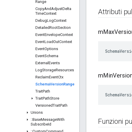
Range
Copy
And
Adjust
Delta
Attributi pu
Time
Context
Debug
Log
Context
Detailed
Root
Section
m
Max
Versio
Event
Envelope
Context
Event
Load
Out
Context
Event
Options
SchemaVersi
Event
Schema
External
Events
Log
Storage
Resources
m
Min
Versio
Reclaim
Event
Ctx
Schema
Version
Range
Trait
Path
SchemaVersi
Trait
Path
Store
Versioned
Trait
Path
Unions
::
Base
Message
With
Funzioni pu
Subscribe
Id
::
Custom
Command