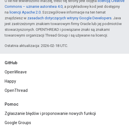
O ile nie stwierdzono inaczej, treść tej strony jest objęta
licencją Creative
Commons – uznanie autorstwa 4.0
, a przykładowy kod jest dostępny
na
licencji Apache 2.0
. Szczegółowe informacje na ten temat
znajdziesz w
zasadach dotyczących witryny Google Developers
. Java
jest zastrzeżonym znakiem towarowym firmy Oracle lub jej podmiotów
stowarzyszonych. OPENTHREAD i powiązane znaki są znakami
towarowymi organizacji Thread Group i są używane na licencji.
Ostatnia aktualizacja: 2026-02-18 UTC.
GitHub
OpenWeave
Happy
OpenThread
Pomoc
Zgłaszanie błędów i proponowanie nowych funkcji
Google Groups