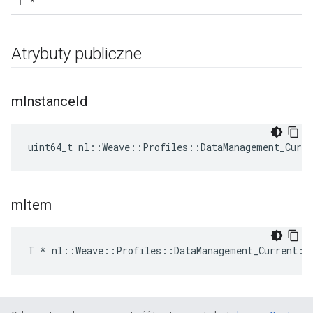
T *
Atrybuty publiczne
m
Instance
Id
uint64_t nl::Weave::Profiles::DataManagement_Curr
m
Item
T * nl::Weave::Profiles::DataManagement_Current::