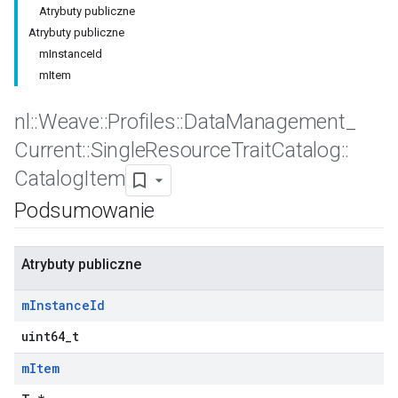
Atrybuty publiczne
Atrybuty publiczne
mInstanceId
mItem
nl
::
Weave
::
Profiles
::
Data
Management
_
Current
::
Single
Resource
Trait
Catalog
::
Catalog
Item
Podsumowanie
Atrybuty publiczne
m
Instance
Id
uint64_t
Id
m
Item