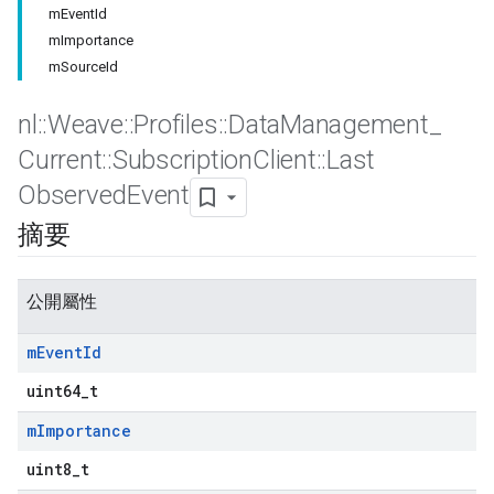
mEventId
mImportance
mSourceId
nl
::
Weave
::
Profiles
::
Data
Management
_
Current
::
Subscription
Client
::
Last
Observed
Event
摘要
公開屬性
m
Event
Id
uint64_t
m
Importance
uint8_t