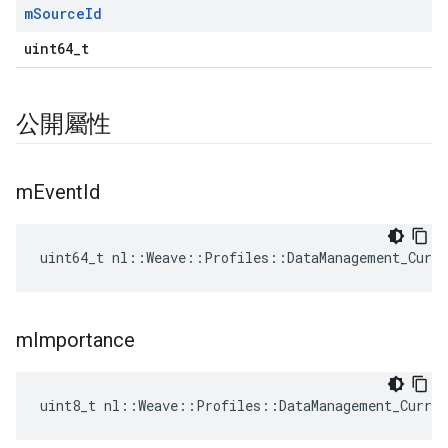
m
Source
Id
Id
uint64_t
公開屬性
m
Event
Id
uint64_t nl::Weave::Profiles::DataManagement_Curr
m
Importance
uint8_t nl::Weave::Profiles::DataManagement_Curre