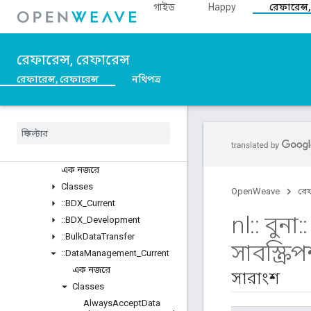
::Weave
গাইড
Happy
রেফারেন্স,
এক নজরে
Classes
Structs
রেফারেন্স, রেফারেন্স
Unions
রেফারেন্স, রেফারেন্স
নথিপত্র
::ASN1
::
Crypto
::
Device
Layer
::
Device
Manager
::
Profiles
এক নজরে
Classes
OpenWeave
রেফ
::
BDX
_
Current
nl
::
বুনা
::
::
BDX
_
Development
::
Bulk
Data
Transfer
সাবস্ক্রি
::
Data
Management
_
Current
এক নজরে
সারাংশ
Classes
Always
Accept
Data