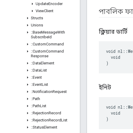
Update
Encoder
পাবলিক ফ
View
Client
Structs
Unions
ক্লিয়ার ডার্টি
::
Base
Message
With
Subscribe
Id
::
Custom
Command
void nl::We
::
Custom
Command
Response
  void

)
::
Data
Element
::
Data
List
::
Event
::
Event
List
ইনিট
::
Notification
Request
::
Path
::
Path
List
void nl::We
  void

::
Rejection
Record
)
::
Rejection
Record
List
::
Status
Element