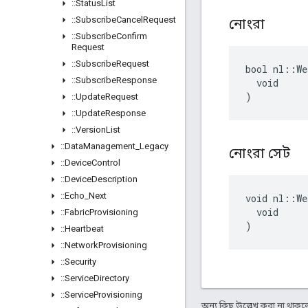
::
Status
List
::
Subscribe
Cancel
Request
নোংরা
::
Subscribe
Confirm
Request
::
Subscribe
Request
bool nl::We
::
Subscribe
Response
  void

)
::
Update
Request
::
Update
Response
::
Version
List
::
Data
Management
_
Legacy
নোংরা সেট
::
Device
Control
::
Device
Description
::
Echo
_
Next
void nl::We
  void

::
Fabric
Provisioning
)
::
Heartbeat
::
Network
Provisioning
::
Security
::
Service
Directory
::
Service
Provisioning
অন্য কিছু উল্লেখ করা না থাকলে,