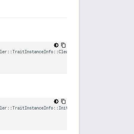
ler::TraitInstanceInfo::ClearDirty(

ler::TraitInstanceInfo::Init(
