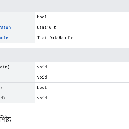
bool
rsion
uint16_t
ndle
TraitDataHandle
oid)
void
void
)
bool
d)
void
ষ্ট্য