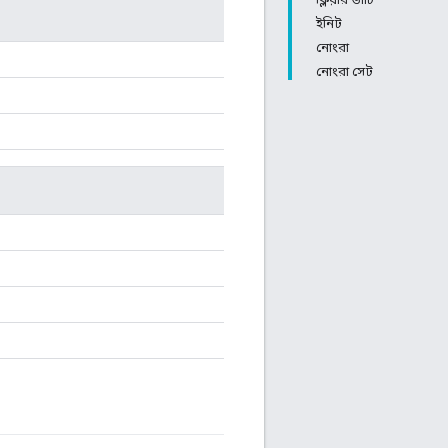
ইনিট
নোংরা
নোংরা সেট