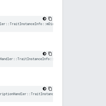
ler::TraitInstanceInfo::mDirty
Handler::TraitInstanceInfo::mRequestedVersion
riptionHandler::TraitInstanceInfo::mTraitDataHandle