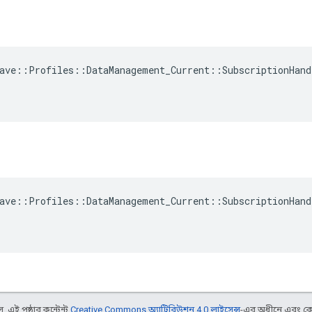
ave::Profiles::DataManagement_Current::SubscriptionHand
ave::Profiles::DataManagement_Current::SubscriptionHand
 এই পৃষ্ঠার কন্টেন্ট
Creative Commons অ্যাট্রিবিউশন 4.0 লাইসেন্স
-এর অধীনে এবং কো