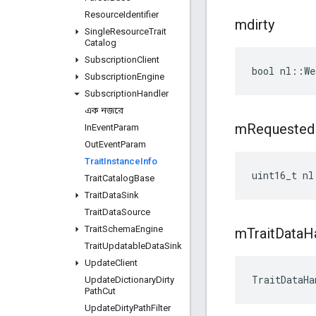
Resource
Identifier
mdirty
Single
Resource
Trait
Catalog
Subscription
Client
bool nl::We
Subscription
Engine
Subscription
Handler
এক নজরে
m
Requested
In
Event
Param
Out
Event
Param
Trait
Instance
Info
uint16_t nl
Trait
Catalog
Base
Trait
Data
Sink
Trait
Data
Source
Trait
Schema
Engine
m
Trait
Data
H
Trait
Updatable
Data
Sink
Update
Client
TraitDataHa
Update
Dictionary
Dirty
Path
Cut
Update
Dirty
Path
Filter