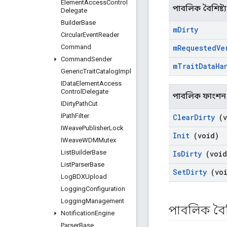
Element
Access
Control
পাবলিক বৈশিষ্ট্য
Delegate
Builder
Base
m
Dirty
Circular
Event
Reader
Command
m
Requested
Ve
Command
Sender
m
Trait
Data
Ha
Generic
Trait
Catalog
Impl
IData
Element
Access
Control
Delegate
পাবলিক ফাংশন
IDirty
Path
Cut
IPath
Filter
Clear
Dirty
(v
IWeave
Publisher
Lock
Init
(void)
IWeave
WDMMutex
List
Builder
Base
Is
Dirty
(void
List
Parser
Base
Set
Dirty
(voi
Log
BDXUpload
Logging
Configuration
Logging
Management
পাবলিক বৈশি
Notification
Engine
Parser
Base