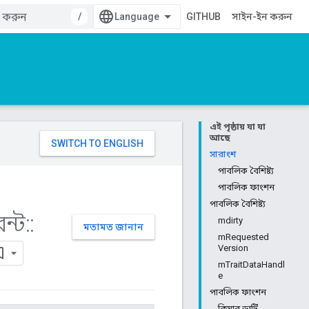
/
GITHUB
সাইন-ইন করুন
এই পৃষ্ঠায় যা যা
আছে
সারাংশ
পাবলিক বৈশিষ্ট্য
পাবলিক ফাংশন
পাবলিক বৈশিষ্ট্য
ন্ট
::
mdirty
মতামত জানান
mRequested
Version
mTraitDataHandl
e
পাবলিক ফাংশন
ক্লিয়ার ডার্টি