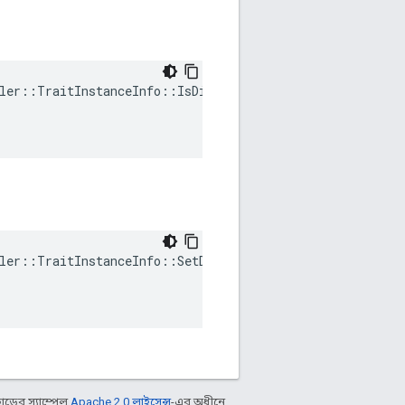
ler::TraitInstanceInfo::IsDirty(

ler::TraitInstanceInfo::SetDirty(

ডের স্যাম্পেল
Apache 2.0 লাইসেন্স
-এর অধীনে