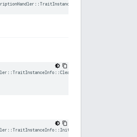
riptionHandler::TraitInstanceInfo::mTraitDataHandle
ler::TraitInstanceInfo::ClearDirty(

ler::TraitInstanceInfo::Init(
