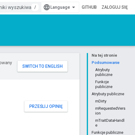
/
GITHUB
ZALOGUJ SIĘ
Na tej stronie
erowany
Podsumowanie
Atrybuty
publiczne
Funkcje
publiczne
Atrybuty publiczne
mDirty
PRZEŚLIJ OPINIĘ
mRequestedVers
ion
mTraitDataHandl
e
Funkcje publiczne