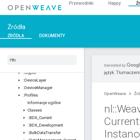
Przewodniki
Happy
Ź
::ArgParser
::Ble
::Inet
Źródła
::Weave
Informacje ogólne
ŹRÓDŁA
DOKUMENTY
Classes
Structs
Unions
::
ASN1
język. Tłumaczen
::
Crypto
::
Device
Layer
::
Device
Manager
OpenWeave
Źr
::
Profiles
Informacje ogólne
nl
::
Wea
Classes
Current
::
BDX
_
Current
::
BDX
_
Development
Instanc
::
Bulk
Data
Transfer