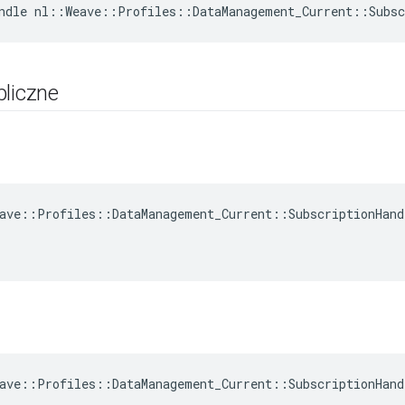
ndle nl::Weave::Profiles::DataManagement_Current::Subsc
bliczne
ave::Profiles::DataManagement_Current::SubscriptionHand
ave::Profiles::DataManagement_Current::SubscriptionHand