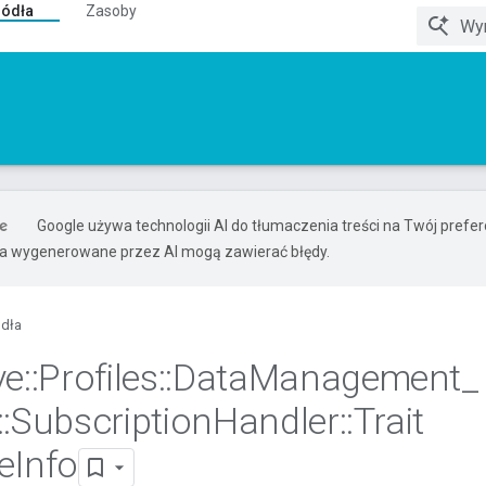
ródła
Zasoby
Google używa technologii AI do tłumaczenia treści na Twój pref
ia wygenerowane przez AI mogą zawierać błędy.
ódła
ve
::
Profiles
::
Data
Management
_
::
Subscription
Handler
::
Trait
e
Info