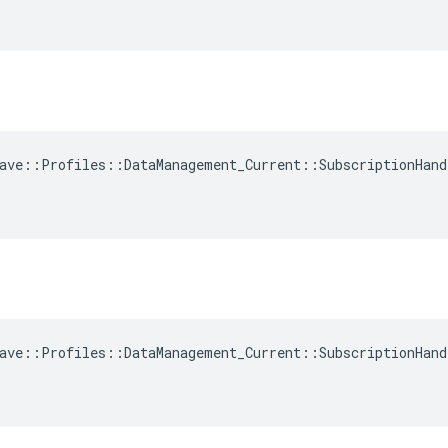
ave::Profiles::DataManagement_Current::SubscriptionHand
ave::Profiles::DataManagement_Current::SubscriptionHand