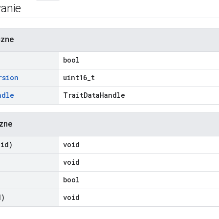
anie
czne
bool
rsion
uint16_t
ndle
TraitDataHandle
czne
oid)
void
void
bool
d)
void