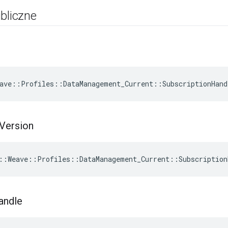
bliczne
ave::Profiles::DataManagement_Current::SubscriptionHand
Version
::Weave::Profiles::DataManagement_Current::Subscription
andle