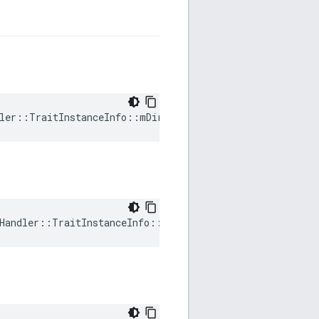
ler::TraitInstanceInfo::mDirty
Handler::TraitInstanceInfo::mRequestedVersion