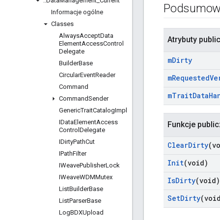
::
Data
Management
_
Current
Podsumow
Informacje ogólne
Classes
Always
Accept
Data
Atrybuty publi
Element
Access
Control
Delegate
m
Dirty
Builder
Base
Circular
Event
Reader
m
Requested
Ve
Command
m
Trait
Data
Ha
Command
Sender
Generic
Trait
Catalog
Impl
IData
Element
Access
Funkcje publi
Control
Delegate
IDirty
Path
Cut
Clear
Dirty
(v
IPath
Filter
Init
(void)
IWeave
Publisher
Lock
IWeave
WDMMutex
Is
Dirty
(void)
List
Builder
Base
Set
Dirty
(voi
List
Parser
Base
Log
BDXUpload