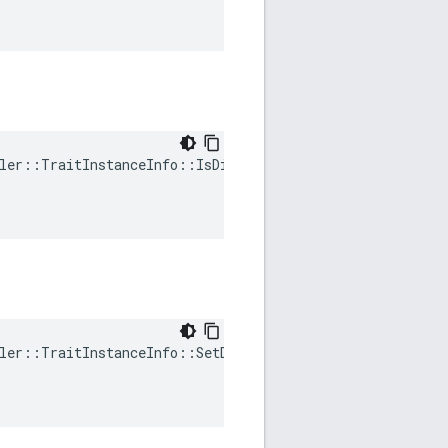
ler::TraitInstanceInfo::IsDirty(

ler::TraitInstanceInfo::SetDirty(
