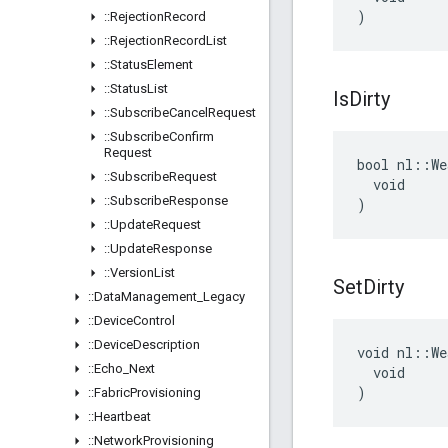
)
::
Rejection
Record
::
Rejection
Record
List
::
Status
Element
::
Status
List
Is
Dirty
::
Subscribe
Cancel
Request
::
Subscribe
Confirm
Request
bool nl::We
::
Subscribe
Request
  void

::
Subscribe
Response
)
::
Update
Request
::
Update
Response
::
Version
List
Set
Dirty
::
Data
Management
_
Legacy
::
Device
Control
::
Device
Description
void nl::We
::
Echo
_
Next
  void

)
::
Fabric
Provisioning
::
Heartbeat
::
Network
Provisioning