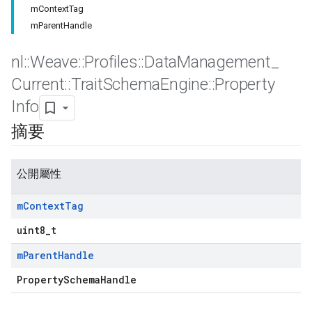
mContextTag
mParentHandle
nl
::
Weave
::
Profiles
::
Data
Management
_
Current
::
Trait
Schema
Engine
::
Property
Info
摘要
公開屬性
Id
m
Context
Tag
uint8_t
m
Parent
Handle
PropertySchemaHandle