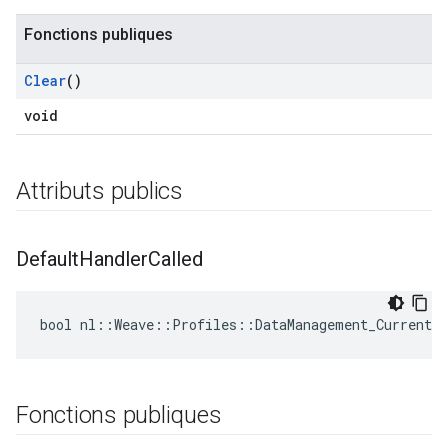
Fonctions publiques
Id
Clear
()
void
Attributs publics
Default
Handler
Called
bool nl::Weave::Profiles::DataManagement_Current:
Fonctions publiques