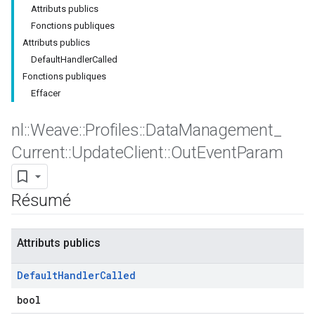
Attributs publics
Fonctions publiques
Attributs publics
DefaultHandlerCalled
Fonctions publiques
Effacer
nl
::
Weave
::
Profiles
::
Data
Management
_
Current
::
Update
Client
::
Out
Event
Param
Résumé
Attributs publics
Default
Handler
Called
bool