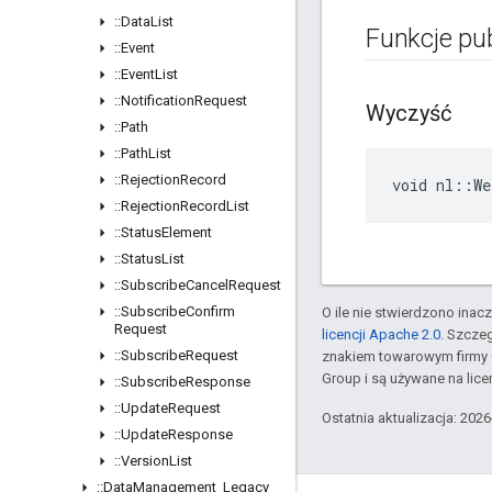
::
Data
List
Funkcje pu
::
Event
::
Event
List
::
Notification
Request
Wyczyść
::
Path
::
Path
List
::
Rejection
Record
void nl::We
::
Rejection
Record
List
::
Status
Element
::
Status
List
::
Subscribe
Cancel
Request
::
Subscribe
Confirm
O ile nie stwierdzono inacze
Request
licencji Apache 2.0
. Szcze
::
Subscribe
Request
znakiem towarowym firmy 
Group i są używane na licen
::
Subscribe
Response
::
Update
Request
Ostatnia aktualizacja: 202
::
Update
Response
::
Version
List
::
Data
Management
_
Legacy