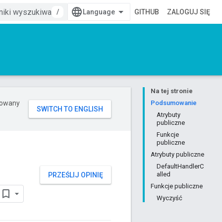
/
GITHUB
ZALOGUJ SIĘ
Na tej stronie
erowany
Podsumowanie
Atrybuty
publiczne
Funkcje
publiczne
Atrybuty publiczne
DefaultHandlerC
alled
PRZEŚLIJ OPINIĘ
Funkcje publiczne
Wyczyść