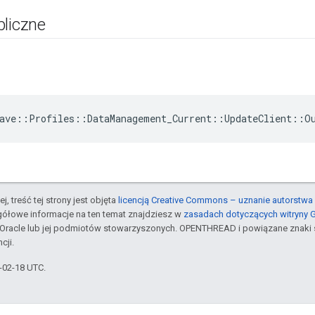
bliczne
ave::Profiles::DataManagement_Current::UpdateClient::O
j, treść tej strony jest objęta
licencją Creative Commons – uznanie autorstwa 
gółowe informacje na ten temat znajdziesz w
zasadach dotyczących witryny 
Oracle lub jej podmiotów stowarzyszonych. OPENTHREAD i powiązane znaki 
cji.
6-02-18 UTC.