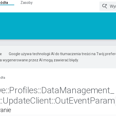
ródła
Zasoby
Google używa technologii AI do tłumaczenia treści na Twój pref
ia wygenerowane przez AI mogą zawierać błędy.
ódła
ve
::
Profiles
::
Data
Management
_
::
Update
Client
::
Out
Event
Param
anie