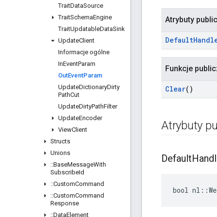
Trait
Data
Source
Trait
Schema
Engine
Atrybuty publi
Trait
Updatable
Data
Sink
Default
Handl
Update
Client
Informacje ogólne
In
Event
Param
Funkcje publi
Out
Event
Param
Update
Dictionary
Dirty
Clear
()
Path
Cut
Update
Dirty
Path
Filter
Update
Encoder
Atrybuty pu
View
Client
Structs
Unions
Default
Handl
::
Base
Message
With
Subscribe
Id
::
Custom
Command
bool nl::We
::
Custom
Command
Response
::
Data
Element