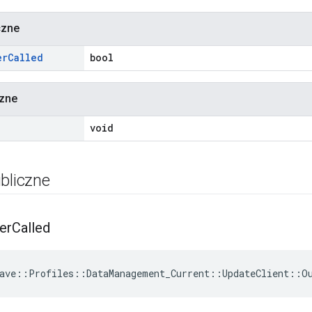
czne
er
Called
bool
czne
void
bliczne
er
Called
ave::Profiles::DataManagement_Current::UpdateClient::O