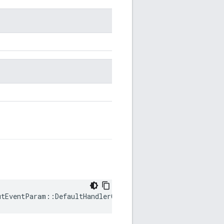
utEventParam::DefaultHandlerCalled