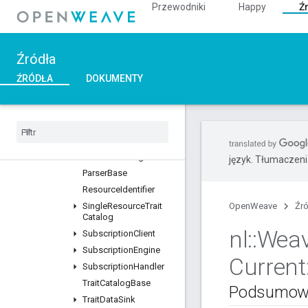
Przewodniki
Happy
Ź
IDirtyPathCut
IPathFilter
IWeavePublisherLock
Źródła
IWeaveWDMMutex
ListBuilderBase
ŹRÓDŁA
DOKUMENTY
ListParserBase
Log
BDXUpload
Logging
Configuration
Logging
Management
Notification
Engine
język. Tłumaczen
Parser
Base
Resource
Identifier
Single
Resource
Trait
OpenWeave
Źr
Catalog
nl
::
Wea
Subscription
Client
Subscription
Engine
Current
Subscription
Handler
Trait
Catalog
Base
Podsumow
Trait
Data
Sink