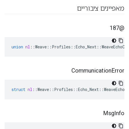
מאפיינים ציבוריים
@187
union
nl
::
Weave
::
Profiles
::
Echo_Next
::
WeaveEchoCl
Communication
Error
struct
nl
::
Weave
::
Profiles
::
Echo_Next
::
WeaveEchoC
Msg
Info