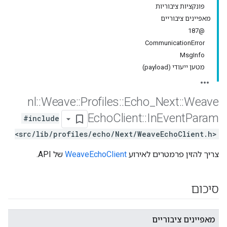
פונקציות ציבוריות
מאפיינים ציבוריים
@187
CommunicationError
MsgInfo
מטען ייעודי (payload)
nl
::
Weave
::
Profiles
::
Echo
_
Next
::
Weave
Echo
Client
::
In
Event
Param
#include
<src/lib/profiles/echo/Next/WeaveEchoClient.h>
צריך להזין פרמטרים לאירוע
WeaveEchoClient
של API.
סיכום
מאפיינים ציבוריים