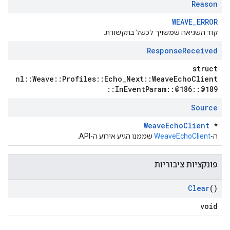
Reason
WEAVE_ERROR
קוד השגיאה שמשויך לכשל בתקשורת.
Response
Received
struct
nl::Weave::Profiles::Echo_Next::WeaveEchoClient
::InEventParam::@186::@189
Source
WeaveEchoClient
*
ה-
WeaveEchoClient
שממנו הגיע אירוע ה-API.
פונקציות ציבוריות
Clear
()
void