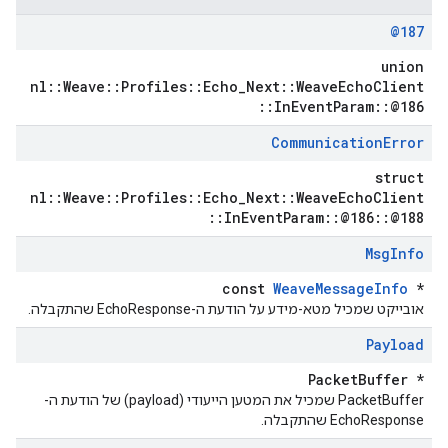
@187
union
nl::Weave::Profiles::Echo_Next::WeaveEchoClient
::InEventParam::@186
Communication
Error
struct
nl::Weave::Profiles::Echo_Next::WeaveEchoClient
::InEventParam::@186::@188
Msg
Info
const
WeaveMessageInfo
*
אובייקט שמכיל מטא-מידע על הודעת ה-EchoResponse שהתקבלה.
Payload
PacketBuffer *
PacketBuffer שמכיל את המטען הייעודי (payload) של הודעת ה-
EchoResponse שהתקבלה.