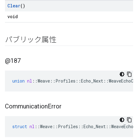
Clear
()
void
パブリック属性
@187
union
nl
::
Weave
::
Profiles
::
Echo_Next
::
WeaveEchoCl
Communication
Error
struct
nl
::
Weave
::
Profiles
::
Echo_Next
::
WeaveEchoC