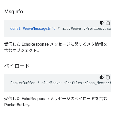
Msg
Info
const
WeaveMessageInfo
*
nl
::
Weave
::
Profiles
::
Echo
受信した EchoResponse メッセージに関するメタ情報を
含むオブジェクト。
ペイロード
PacketBuffer
*
nl
::
Weave
::
Profiles
::
Echo_Next
::
We
受信した EchoResponse メッセージのペイロードを含む
PacketBuffer。