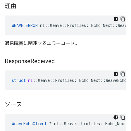
理由
WEAVE_ERROR
 nl::Weave::Profiles::Echo_Next::Weave
通信障害に関連するエラーコード。
Response
Received
struct
nl
::
Weave
::
Profiles
::
Echo_Next
::
WeaveEchoC
ソース
WeaveEchoClient
 * nl::Weave::Profiles::Echo_Next::