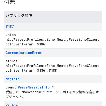
概要
パブリック属性
@187
union
nl::Weave::Profiles::Echo_Next::WeaveEchoClient
::InEventParam::@186
Communication
Error
struct
nl::Weave::Profiles::Echo_Next::WeaveEchoClient
::InEventParam::@186::@188
Msg
Info
const
WeaveMessageInfo
*
受信した EchoResponse メッセージに関するメタ情報を含むオ
ブジェクト。
Payload