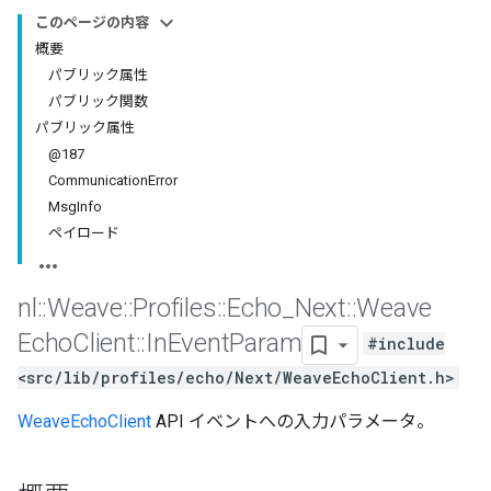
このページの内容
概要
パブリック属性
パブリック関数
パブリック属性
@187
CommunicationError
MsgInfo
ペイロード
nl
::
Weave
::
Profiles
::
Echo
_
Next
::
Weave
Echo
Client
::
In
Event
Param
#include
<src/lib/profiles/echo/Next/WeaveEchoClient.h>
WeaveEchoClient
API イベントへの入力パラメータ。